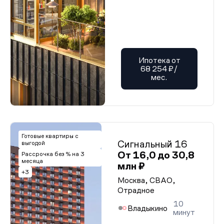
Ипотека от
68 254 ₽/
мес.
Готовые квартиры с
Сигнальный 16
выгодой
От 16,0 до 30,8
Рассрочка без % на 3
месяца
млн ₽
+3
Москва, СВАО,
Отрадное
10
Владыкино
минут