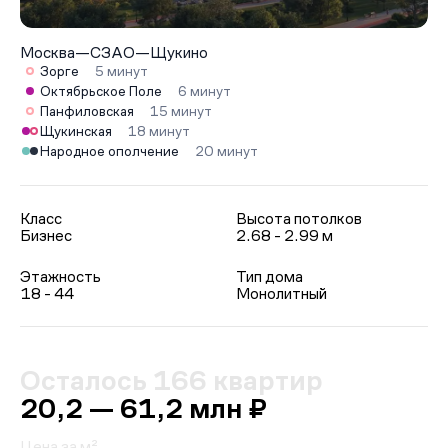
Москва
—
СЗАО
—
Щукино
Зорге
5 минут
Октябрьское Поле
6 минут
Панфиловская
15 минут
Щукинская
18 минут
Народное ополчение
20 минут
Класс
Высота потолков
Бизнес
2.68 - 2.99 м
Этажность
Тип дома
18 - 44
Монолитный
Осталось 166 квартир
20,2 — 61,2 млн ₽
Цена за м²