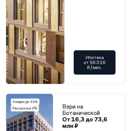
Ипотека
от 56 016
₽/мес.
Скидки до 10%
Вэри на
Рассрочка 0%
Ботанической
От 16,3 до 73,6
млн ₽