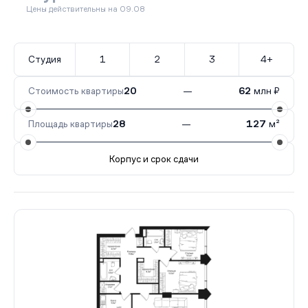
Цены действительны на 09.08
Студия
1
2
3
4+
Стоимость квартиры
20
—
62
млн ₽
Площадь квартиры
28
—
127
м²
Корпус и срок сдачи
Все корпуса
3
98 кв.
I кв. 2028
2
37 кв.
I кв. 20