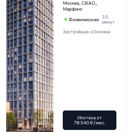
Москва, СВАО,
Марфино
15
Фонвизинская
минут
Застройщик «Основа»
Ипотека от
78 540 ₽/мес.