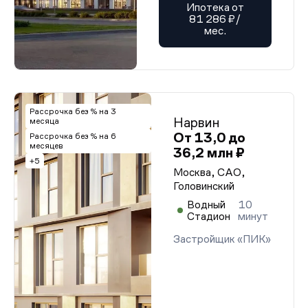
Ипотека от
81 286 ₽/
мес.
Рассрочка без % на 3
Нарвин
месяца
От 13,0 до
Рассрочка без % на 6
месяцев
36,2 млн ₽
+5
Москва, САО,
Головинский
Водный
10
Стадион
минут
Застройщик «ПИК»