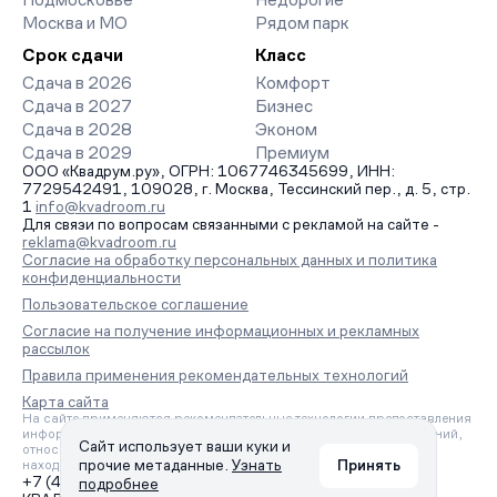
Москва и МО
Рядом парк
Срок сдачи
Класс
Сдача в 2026
Комфорт
Сдача в 2027
Бизнес
Сдача в 2028
Эконом
Сдача в 2029
Премиум
ООО «Квадрум.ру», ОГРН: 1067746345699, ИНН:
7729542491, 109028, г. Москва, Тессинский пер., д. 5, стр.
1
info@kvadroom.ru
Для связи по вопросам связанными с рекламой на сайте -
reklama@kvadroom.ru
Согласие на обработку персональных данных и политика
конфиденциальности
Пользовательское соглашение
Согласие на получение информационных и рекламных
рассылок
Правила применения рекомендательных технологий
Карта сайта
На сайте применяются рекомендательные технологии предоставления
информации на основе сбора, систематизации и анализа сведений,
Сайт использует ваши куки и
относящихся к предпочтениям пользователей сети «Интернет»,
прочие метаданные.
Узнать
Принять
находящихся на территории Российской Федерации.
+7 (495) 157-88-80
подробнее