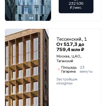
232 536
₽/мес.
Тессинский, 1
От 517,3 до
759,4 млн ₽
Москва, ЦАО,
Таганский
Площадь
23
Гагарина
минуты
Застройщик
«Insigma»