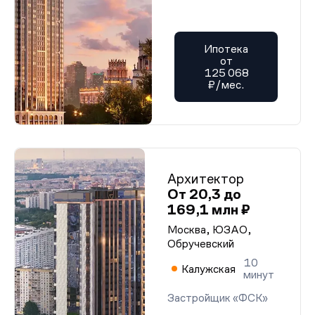
Ипотека
от
125 068
₽/мес.
Архитектор
От 20,3 до
169,1 млн ₽
Москва, ЮЗАО,
Обручевский
10
Калужская
минут
Застройщик «ФСК»