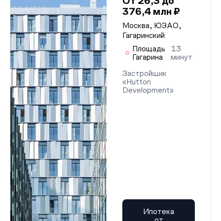
От 26,3 до
376,4 млн ₽
Москва, ЮЗАО,
Гагаринский
Площадь
13
Гагарина
минут
Застройщик
«Hutton
Development»
Ипотека
от