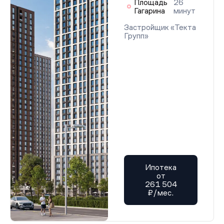
Площадь
26
Гагарина
минут
Застройщик «Текта
Групп»
Ипотека
от
261 504
₽/мес.