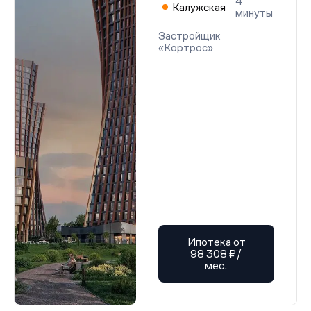
4
Калужская
минуты
Застройщик
«Кортрос»
Ипотека от
98 308 ₽/
мес.