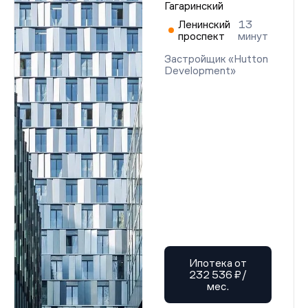
Гагаринский
Ленинский
13
проспект
минут
Застройщик «Hutton
Development»
Ипотека от
232 536 ₽/
мес.