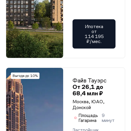
Ипотека
от
114 195
₽/мес.
Выгода до 10%
Файв Тауэрс
От 26,1 до
68,4 млн ₽
Москва, ЮАО,
Донской
Площадь
9
Гагарина
минут
Застройщик