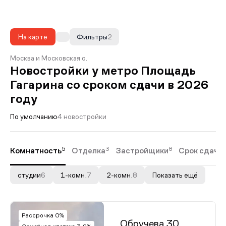
На карте
Фильтры
2
Москва и Московская о.
Новостройки у метро Площадь
Гагарина со сроком сдачи в 2026
году
По умолчанию
4 новостройки
5
3
8
Комнатность
Отделка
Застройщики
Срок сдачи
студии
6
1-комн.
7
2-комн.
8
Показать ещё
Рассрочка 0%
Обручева 30