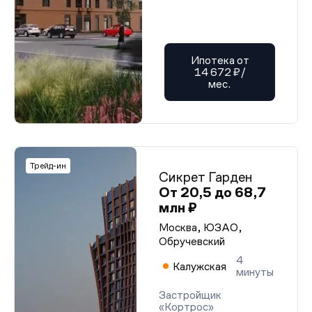
Ипотека от
14 672 ₽/
мес.
Трейд-ин
Сикрет Гарден
От 20,5 до 68,7
млн ₽
Москва, ЮЗАО,
Обручевский
4
Калужская
минуты
Застройщик
«Кортрос»