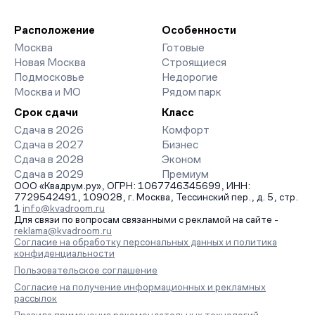
девелоперов, включая закрытые старты продаж и скидки.
паркингов. База обновляется напрямую от застройщиков.
Наш эксперт бесплатно подберет ЖК под ваш бюджет,
организует просмотр и поможет одобрить ипотеку по
Расположение
Особенности
минимальной ставке. Чтобы зафиксировать цену, оставьте
Москва
Готовые
заявку на обратный звонок.
Новая Москва
Строящиеся
Подмосковье
Недорогие
Москва и МО
Рядом парк
Срок сдачи
Класс
Сдача в 2026
Комфорт
Сдача в 2027
Бизнес
Сдача в 2028
Эконом
Сдача в 2029
Премиум
ООО «Квадрум.ру», ОГРН: 1067746345699, ИНН:
7729542491, 109028, г. Москва, Тессинский пер., д. 5, стр.
1
info@kvadroom.ru
Для связи по вопросам связанными с рекламой на сайте -
reklama@kvadroom.ru
Согласие на обработку персональных данных и политика
конфиденциальности
Пользовательское соглашение
Согласие на получение информационных и рекламных
рассылок