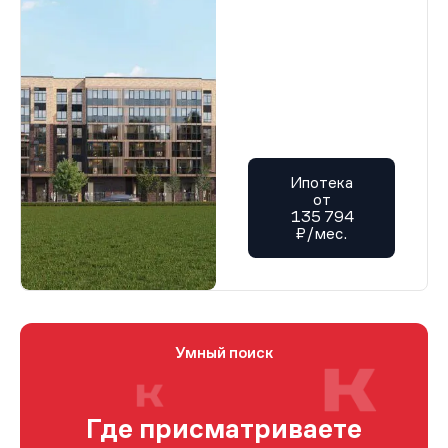
Ипотека
от
135 794
₽/мес.
Умный поиск
Где присматриваете