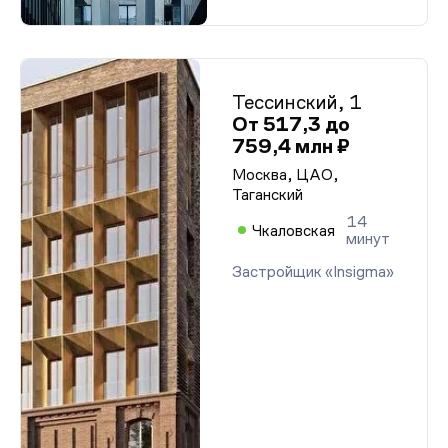
Тессинский, 1
От 517,3 до
759,4 млн ₽
Москва, ЦАО,
Таганский
14
Чкаловская
минут
Застройщик «Insigma»