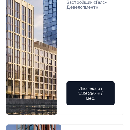
Застройщик «Галс-
Девелопмент»
Ипотека от
129 297 ₽/
мес.