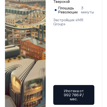
Тверской
Площадь
3
Революции
минуты
Застройщик «MR
Group»
Ипотека от
992 786 ₽/
мес.