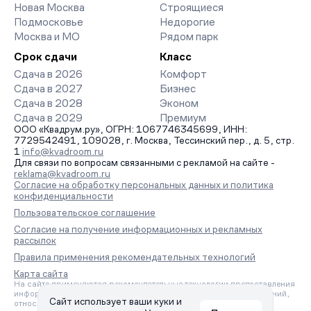
Новая Москва
Строящиеся
Подмосковье
Недорогие
Москва и МО
Рядом парк
Срок сдачи
Класс
Сдача в 2026
Комфорт
Сдача в 2027
Бизнес
Сдача в 2028
Эконом
Сдача в 2029
Премиум
ООО «Квадрум.ру», ОГРН: 1067746345699, ИНН:
7729542491, 109028, г. Москва, Тессинский пер., д. 5, стр.
1
info@kvadroom.ru
Для связи по вопросам связанными с рекламой на сайте -
reklama@kvadroom.ru
Согласие на обработку персональных данных и политика
конфиденциальности
Пользовательское соглашение
Согласие на получение информационных и рекламных
рассылок
Правила применения рекомендательных технологий
Карта сайта
На сайте применяются рекомендательные технологии предоставления
информации на основе сбора, систематизации и анализа сведений,
Сайт использует ваши куки и
относящихся к предпочтениям пользователей сети «Интернет»,