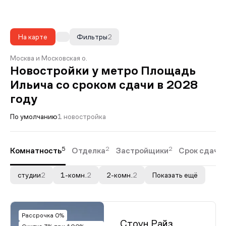
На карте
Фильтры
2
Москва и Московская о.
Новостройки у метро Площадь
Ильича со сроком сдачи в 2028
году
По умолчанию
1 новостройка
5
2
2
Комнатность
Отделка
Застройщики
Срок сдачи
студии
2
1-комн.
2
2-комн.
2
Показать ещё
Рассрочка 0%
Стоун Райз