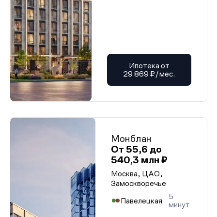
Ипотека от
29 869 ₽/мес.
Монблан
От 55,6 до
540,3 млн ₽
Москва, ЦАО,
Замоскворечье
5
Павелецкая
минут