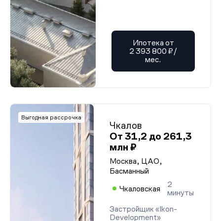
Ипотека от
2 393 800 ₽/
мес.
Выгодная рассрочка
Чкалов
От 31,2 до 261,3
млн ₽
Москва, ЦАО,
Басманный
2
Чкаловская
минуты
Застройщик «Ikon-
Development»