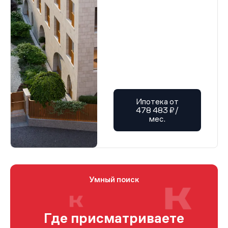
Ипотека от
478 483 ₽/
мес.
Умный поиск
Где присматриваете