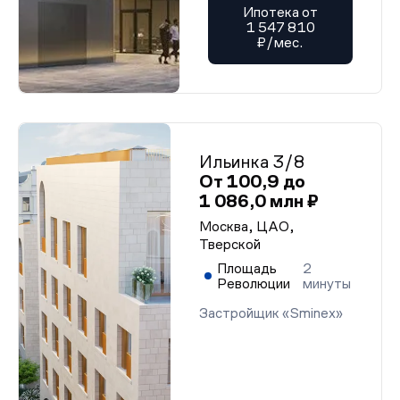
Ипотека от
1 547 810
₽/мес.
Ильинка 3/8
От 100,9 до
1 086,0 млн ₽
Москва, ЦАО,
Тверской
Площадь
2
Революции
минуты
Застройщик «Sminex»