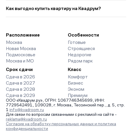
Выбирая «Новостройки у метро Площадь Революции со
мес. Средняя цена кв. метра в этой подборке — около 2 637
сроком сдачи в 2026 году», вы найдете проекты от эконом-
Как выгодно купить квартиру на Квадрум?
931 руб., что на 67 324 руб. ниже прошлого месяца.
до премиум-класса. На страницах ЖК доступны отзывы
жильцов о качестве строительства, интерактивный генплан
Мы работаем без наценок по официальным ценам
корпусов, сроки сдачи, особенности благоустройства дворов
девелоперов, включая закрытые старты продаж и скидки.
и паркингов. База обновляется напрямую от застройщиков.
Наш эксперт бесплатно подберет ЖК под ваш бюджет,
организует просмотр и поможет одобрить ипотеку по
Расположение
Особенности
минимальной ставке. Чтобы зафиксировать цену, оставьте
Москва
Готовые
заявку на обратный звонок.
Новая Москва
Строящиеся
Подмосковье
Недорогие
Москва и МО
Рядом парк
Срок сдачи
Класс
Сдача в 2026
Комфорт
Сдача в 2027
Бизнес
Сдача в 2028
Эконом
Сдача в 2029
Премиум
ООО «Квадрум.ру», ОГРН: 1067746345699, ИНН:
7729542491, 109028, г. Москва, Тессинский пер., д. 5, стр.
1
info@kvadroom.ru
Для связи по вопросам связанными с рекламой на сайте -
reklama@kvadroom.ru
Согласие на обработку персональных данных и политика
конфиденциальности