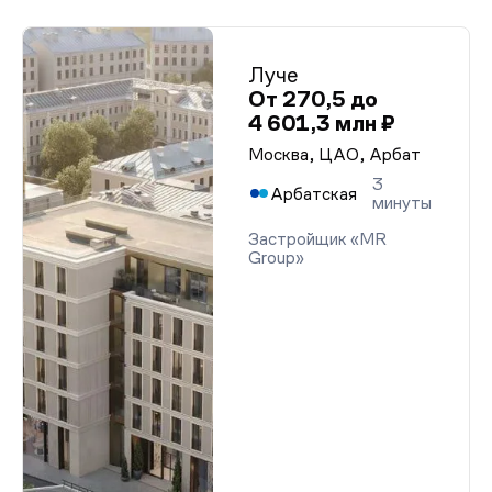
Луче
От 270,5 до
4 601,3 млн ₽
Москва, ЦАО, Арбат
3
Арбатская
минуты
Застройщик «MR
Group»