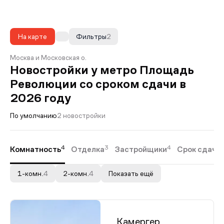
На карте
Фильтры
2
Москва и Московская о.
Новостройки у метро Площадь
Революции со сроком сдачи в
2026 году
По умолчанию
2 новостройки
4
3
4
Комнатность
Отделка
Застройщики
Срок сдачи
1-комн.
4
2-комн.
4
Показать ещё
Камергер