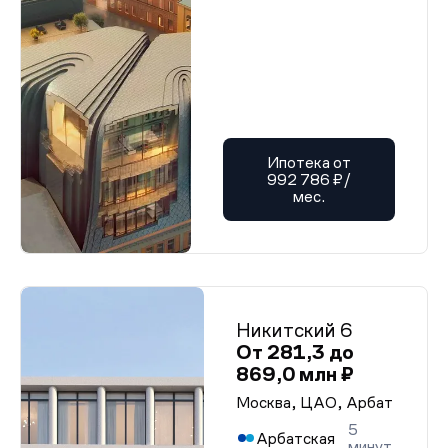
Ипотека от
992 786 ₽/
мес.
Никитский 6
От 281,3 до
869,0 млн ₽
Москва, ЦАО, Арбат
5
Арбатская
минут