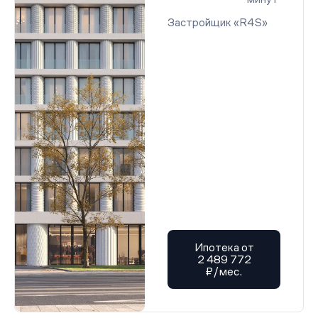
Застройщик «R4S»
Ипотека от
2 489 772
₽/мес.