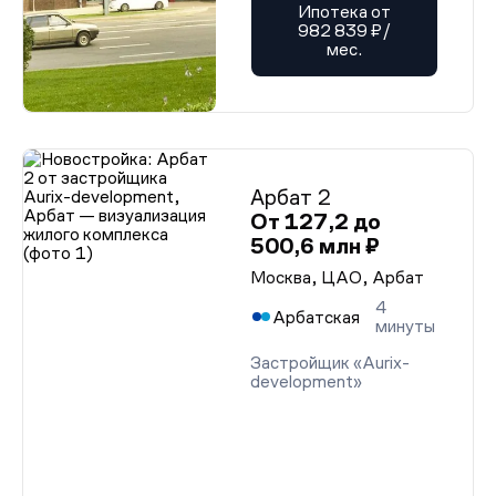
Ипотека от
982 839 ₽/
мес.
Арбат 2
От 127,2 до
500,6 млн ₽
Москва, ЦАО, Арбат
4
Арбатская
минуты
Застройщик «Aurix-
development»