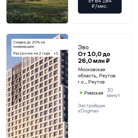
от 84 184
₽/мес.
Скидка до 20% на
Эво
коммерцию
От 10,0 до
Рассрочка на 2 года
+1
26,0 млн ₽
Московская
область, Реутов
г.о., Реутов
30
Римская
минут
Застройщик
«Dogma»