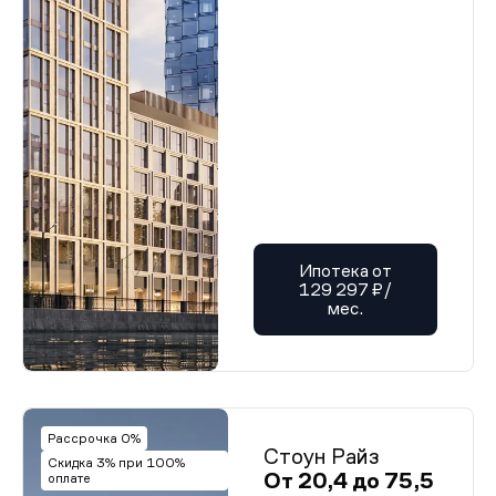
Ипотека от
129 297 ₽/
мес.
Рассрочка 0%
Стоун Райз
Скидка 3% при 100%
От 20,4 до 75,5
оплате