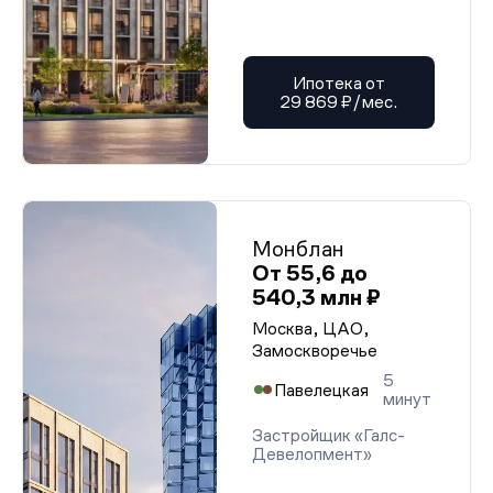
Ипотека от
29 869 ₽/мес.
Монблан
От 55,6 до
540,3 млн ₽
Москва, ЦАО,
Замоскворечье
5
Павелецкая
минут
Застройщик «Галс-
Девелопмент»