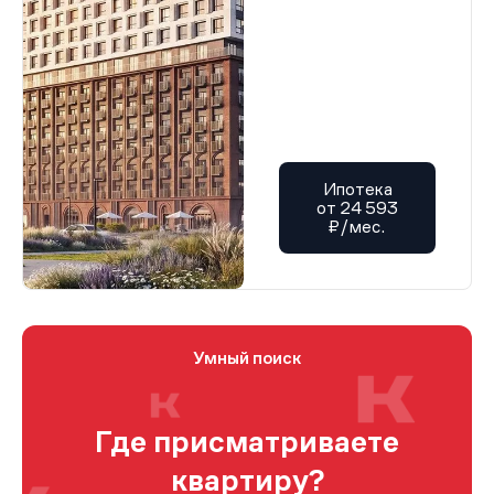
Ипотека
от 24 593
₽/мес.
Умный поиск
Где присматриваете
квартиру?