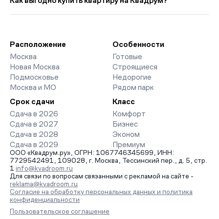
Как выгодно купить квартиру на Квадрум?
3 243 руб. ниже прошлого месяца.
класса. На страницах ЖК доступны отзывы жильцов о
качестве строительства, интерактивный генплан корпусов,
Мы работаем без наценок по официальным ценам
сроки сдачи, особенности благоустройства дворов и
девелоперов, включая закрытые старты продаж и скидки.
паркингов. База обновляется напрямую от застройщиков.
Наш эксперт бесплатно подберет ЖК под ваш бюджет,
организует просмотр и поможет одобрить ипотеку по
Расположение
Особенности
минимальной ставке. Чтобы зафиксировать цену, оставьте
Москва
Готовые
заявку на обратный звонок.
Новая Москва
Строящиеся
Подмосковье
Недорогие
Москва и МО
Рядом парк
Срок сдачи
Класс
Сдача в 2026
Комфорт
Сдача в 2027
Бизнес
Сдача в 2028
Эконом
Сдача в 2029
Премиум
ООО «Квадрум.ру», ОГРН: 1067746345699, ИНН:
7729542491, 109028, г. Москва, Тессинский пер., д. 5, стр.
1
info@kvadroom.ru
Для связи по вопросам связанными с рекламой на сайте -
reklama@kvadroom.ru
Согласие на обработку персональных данных и политика
конфиденциальности
Пользовательское соглашение