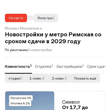
На карте
Фильтры
2
Москва и Московская о.
Новостройки у метро Римская со
сроком сдачи в 2029 году
По умолчанию
2 новостройки
5
3
2
Комнатность
Отделка
Застройщики
Срок сдачи
студии
3
1-комн.
3
2-комн.
3
Показать ещё
Рассрочка 0%
Символ
Ипотека 8.1%
От 17,7 до