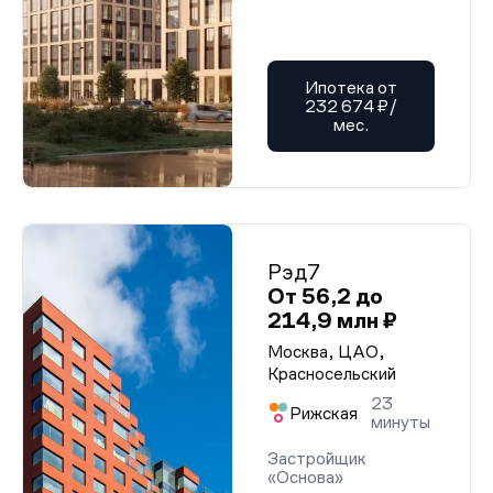
Ипотека от
232 674 ₽/
мес.
Рэд7
От 56,2 до
214,9 млн ₽
Москва, ЦАО,
Красносельский
23
Рижская
минуты
Застройщик
«Основа»