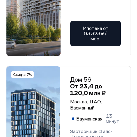
Ипотека от
93 323 ₽/
мес.
Скидка 7%
Дом 56
От 23,4 до
120,0 млн ₽
Москва, ЦАО,
Басманный
13
Бауманская
минут
Застройщик «Галс-
Девелопмент»