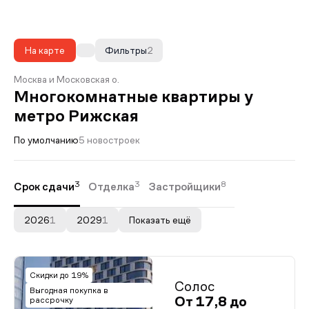
На карте
Фильтры
2
Москва и Московская о.
Многокомнатные квартиры у
метро Рижская
По умолчанию
5 новостроек
3
3
8
Срок сдачи
Отделка
Застройщики
2026
1
2029
1
Показать ещё
Скидки до 19%
Солос
Выгодная покупка в
От 17,8 до
рассрочку