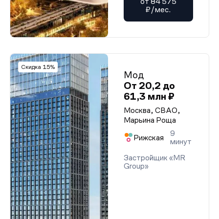
от 84 575
₽/мес.
Скидка 15%
Мод
От 20,2 до
61,3 млн ₽
Москва, СВАО,
Марьина Роща
9
Рижская
минут
Застройщик «MR
Group»