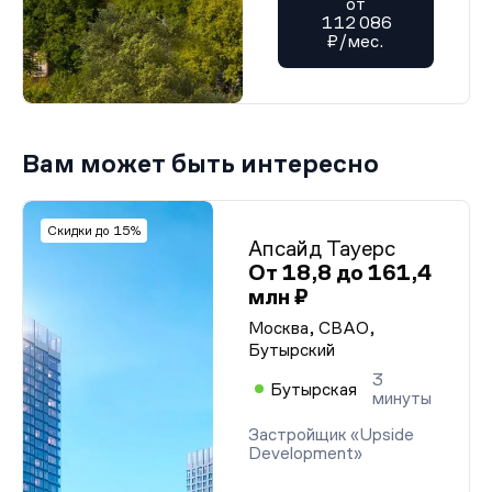
от
112 086
₽/мес.
Вам может быть интересно
Скидки до 15%
Апсайд Тауерс
От 18,8 до 161,4
млн ₽
Москва, СВАО,
Бутырский
3
Бутырская
минуты
Застройщик «Upside
Development»