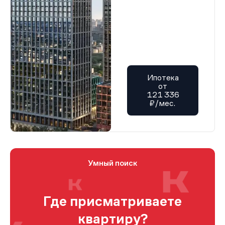
Ипотека
от
121 336
₽/мес.
Умный поиск
Где присматриваете
квартиру?