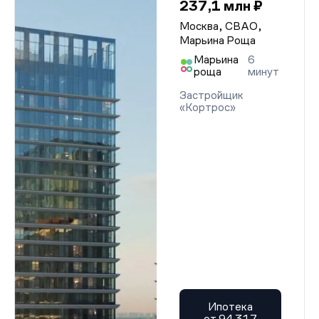
237,1 млн ₽
Москва, СВАО,
Марьина Роща
Марьина
6
роща
минут
Застройщик
«Кортрос»
Ипотека
от 94 317