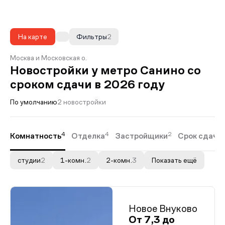
На карте
Фильтры
2
Москва и Московская о.
Новостройки у метро Санино со
сроком сдачи в 2026 году
По умолчанию
2 новостройки
4
4
2
Комнатность
Отделка
Застройщики
Срок сдачи
студии
2
1-комн.
2
2-комн.
3
Показать ещё
Новое Внуково
От 7,3 до