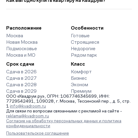
Как выгодно купить квартиру на Квадрум?
27 014 руб. ниже прошлого месяца.
класса. На страницах ЖК доступны отзывы жильцов о
качестве строительства, интерактивный генплан корпусов,
Мы работаем без наценок по официальным ценам
сроки сдачи, особенности благоустройства дворов и
девелоперов, включая закрытые старты продаж и скидки.
паркингов. База обновляется напрямую от застройщиков.
Наш эксперт бесплатно подберет ЖК под ваш бюджет,
организует просмотр и поможет одобрить ипотеку по
Расположение
Особенности
минимальной ставке. Чтобы зафиксировать цену, оставьте
Москва
Готовые
заявку на обратный звонок.
Новая Москва
Строящиеся
Подмосковье
Недорогие
Москва и МО
Рядом парк
Срок сдачи
Класс
Сдача в 2026
Комфорт
Сдача в 2027
Бизнес
Сдача в 2028
Эконом
Сдача в 2029
Премиум
ООО «Квадрум.ру», ОГРН: 1067746345699, ИНН:
7729542491, 109028, г. Москва, Тессинский пер., д. 5, стр.
1
info@kvadroom.ru
Для связи по вопросам связанными с рекламой на сайте -
reklama@kvadroom.ru
Согласие на обработку персональных данных и политика
конфиденциальности
Пользовательское соглашение