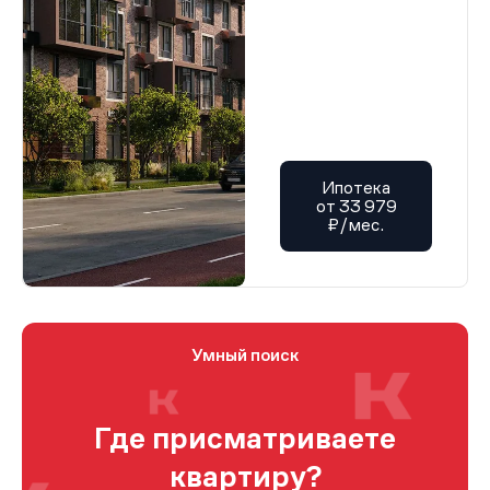
Ипотека
от 33 979
₽/мес.
Умный поиск
Где присматриваете
квартиру?