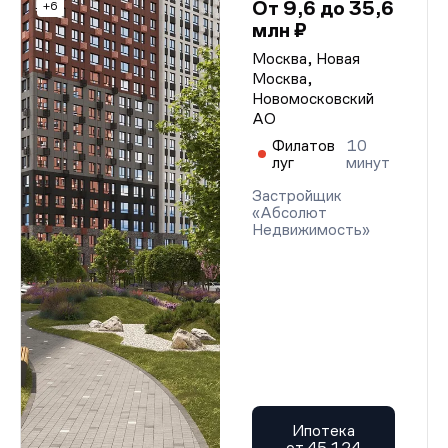
От 9,6 до 35,6
+6
млн ₽
Москва, Новая
Москва,
Новомосковский
АО
Филатов
10
луг
минут
Застройщик
«Абсолют
Недвижимость»
Ипотека
от 45 124