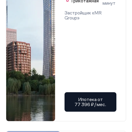
Трикотажная
минут
Застройщик «MR
Group»
Ипотека от
77 396 ₽/мес.