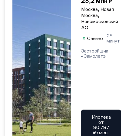
23,2 млн ₽
Москва, Новая
Москва,
Новомосковский
АО
28
Санино
минут
Застройщик
«Самолет»
Ипотека
от
90 787
₽/мес.