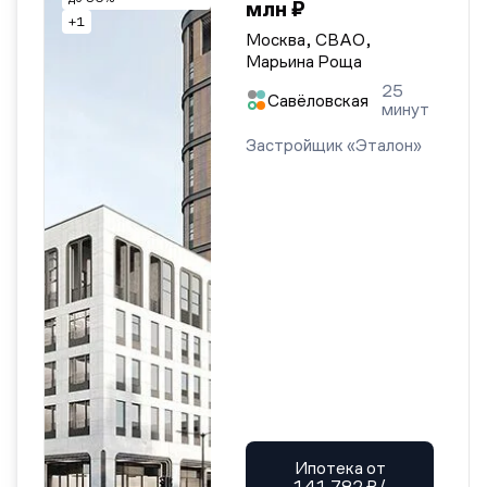
млн ₽
+1
Москва, СВАО,
Марьина Роща
25
Савёловская
минут
Застройщик «Эталон»
Ипотека от
141 782 ₽/