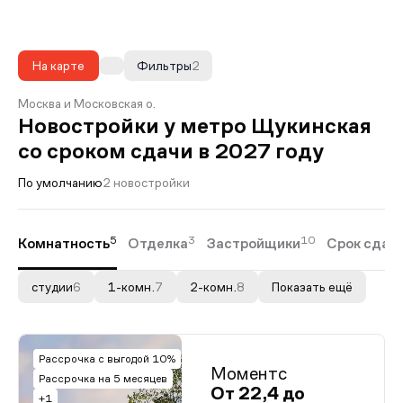
На карте
Фильтры
2
Москва и Московская о.
Новостройки у метро Щукинская
со сроком сдачи в 2027 году
По умолчанию
2 новостройки
5
3
10
Комнатность
Отделка
Застройщики
Срок сдач
студии
6
1-комн.
7
2-комн.
8
Показать ещё
Рассрочка с выгодой 10%
Моментс
Рассрочка на 5 месяцев
От 22,4 до
+1