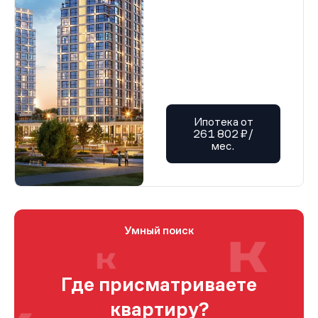
Ипотека от
261 802 ₽/
мес.
Умный поиск
Где присматриваете
квартиру?