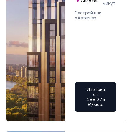
Спартак
минут
Застройщик
«Asterus»
Ипотека
от
188 275
₽/мес.