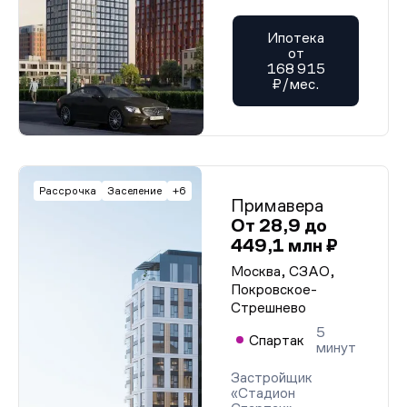
Ипотека
от
168 915
₽/мес.
Рассрочка
Заселение
+6
Примавера
От 28,9 до
449,1 млн ₽
Москва, СЗАО,
Покровское-
Стрешнево
5
Спартак
минут
Застройщик
«Стадион