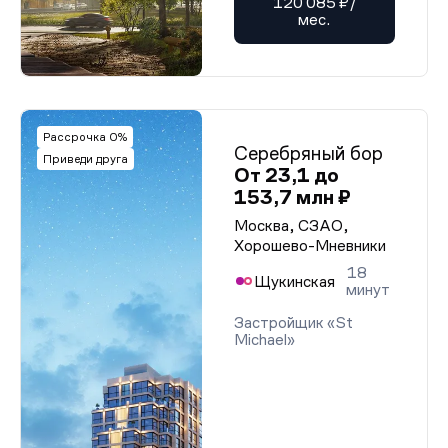
120 085 ₽/
мес.
Рассрочка 0%
Серебряный бор
Приведи друга
От 23,1 до
153,7 млн ₽
Москва, СЗАО,
Хорошево-Мневники
18
Щукинская
минут
Застройщик «St
Michael»