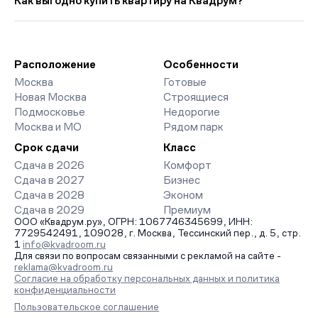
Как выгодно купить квартиру на Квадрум?
класса. На страницах ЖК доступны отзывы жильцов о
качестве строительства, интерактивный генплан корпусов,
Мы работаем без наценок по официальным ценам
сроки сдачи, особенности благоустройства дворов и
девелоперов, включая закрытые старты продаж и скидки.
паркингов. База обновляется напрямую от застройщиков.
Наш эксперт бесплатно подберет ЖК под ваш бюджет,
организует просмотр и поможет одобрить ипотеку по
Расположение
Особенности
минимальной ставке. Чтобы зафиксировать цену, оставьте
Москва
Готовые
заявку на обратный звонок.
Новая Москва
Строящиеся
Подмосковье
Недорогие
Москва и МО
Рядом парк
Срок сдачи
Класс
Сдача в 2026
Комфорт
Сдача в 2027
Бизнес
Сдача в 2028
Эконом
Сдача в 2029
Премиум
ООО «Квадрум.ру», ОГРН: 1067746345699, ИНН:
7729542491, 109028, г. Москва, Тессинский пер., д. 5, стр.
1
info@kvadroom.ru
Для связи по вопросам связанными с рекламой на сайте -
reklama@kvadroom.ru
Согласие на обработку персональных данных и политика
конфиденциальности
Пользовательское соглашение