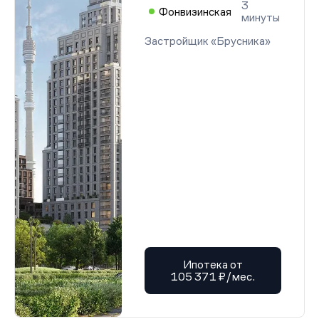
3
Фонвизинская
минуты
Застройщик «Брусника»
Ипотека от
105 371 ₽/мес.