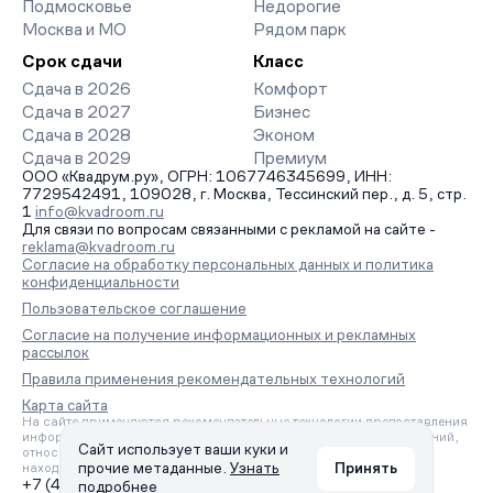
Подмосковье
Недорогие
Москва и МО
Рядом парк
Срок сдачи
Класс
Сдача в 2026
Комфорт
Сдача в 2027
Бизнес
Сдача в 2028
Эконом
Сдача в 2029
Премиум
ООО «Квадрум.ру», ОГРН: 1067746345699, ИНН:
7729542491, 109028, г. Москва, Тессинский пер., д. 5, стр.
1
info@kvadroom.ru
Для связи по вопросам связанными с рекламой на сайте -
reklama@kvadroom.ru
Согласие на обработку персональных данных и политика
конфиденциальности
Пользовательское соглашение
Согласие на получение информационных и рекламных
рассылок
Правила применения рекомендательных технологий
Карта сайта
На сайте применяются рекомендательные технологии предоставления
информации на основе сбора, систематизации и анализа сведений,
Сайт использует ваши куки и
относящихся к предпочтениям пользователей сети «Интернет»,
прочие метаданные.
Узнать
Принять
находящихся на территории Российской Федерации.
+7 (495) 157-88-80
подробнее