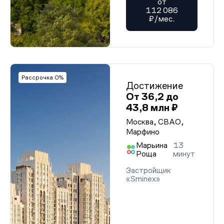
от
112 086
₽/мес.
Рассрочка 0%
Достижение
От 36,2 до
43,8 млн ₽
Москва, СВАО,
Марфино
Марьина
13
Роща
минут
Застройщик
«Sminex»