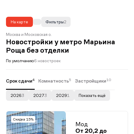
На карте
Фильтры
2
Москва и Московская о.
Новостройки у метро Марьина
Роща без отделки
По умолчанию
6 новостроек
4
5
10
Срок сдачи
Комнатность
Застройщики
2026
3
2027
3
2029
1
Показать ещё
Скидка 15%
Мод
От 20,2 до