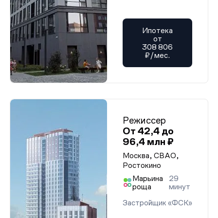
Ипотека
от
308 806
₽/мес.
Режиссер
От 42,4 до
96,4 млн ₽
Москва, СВАО,
Ростокино
Марьина
29
роща
минут
Застройщик «ФСК»