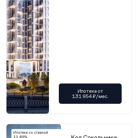
Ипотека от
131 954 ₽/мес.
Ипотека со ставкой
Код Сокольники
11,89%