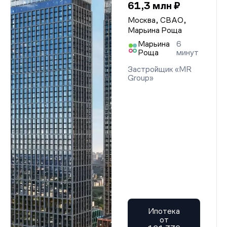
61,3 млн ₽
Москва, СВАО,
Марьина Роща
Марьина
6
Роща
минут
Застройщик «MR
Group»
Ипотека
от