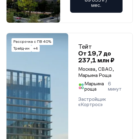
мес.
Рассрочка с ПВ 40%
Тейт
Трейд-ин
+4
От 19,7 до
237,1 млн ₽
Москва, СВАО,
Марьина Роща
Марьина
6
роща
минут
Застройщик
«Кортрос»