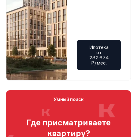
Ипотека
от
232 674
₽/мес.
Умный поиск
Где присматриваете
квартиру?