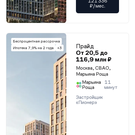
121 336
₽/мес.
Беспроцентная рассрочка
Прайд
Ипотека 7,9% на 2 года
+3
От 20,5 до
116,9 млн ₽
Москва, СВАО,
Марьина Роща
Марьина
11
Роща
минут
Застройщик
«Пионер»