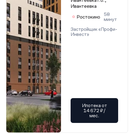
Ивантеевка г.о.,
Ивантеевка
58
Ростокино
минут
Застройщик «Профи-
Инвест»
Ипотека от
14 672 ₽/
мес.