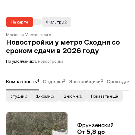
На карте
Фильтры
2
Москва и Московская о.
Новостройки у метро Сходня со
сроком сдачи в 2026 году
По умолчанию
1 новостройка
4
2
2
Комнатность
Отделка
Застройщики
Срок сдачи
студии
2
1-комн.
2
2-комн.
1
Показать ещё
Фрунзенский
От 5,8 до