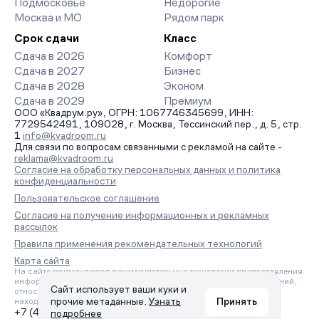
Подмосковье
Недорогие
Москва и МО
Рядом парк
Срок сдачи
Класс
Сдача в 2026
Комфорт
Сдача в 2027
Бизнес
Сдача в 2028
Эконом
Сдача в 2029
Премиум
ООО «Квадрум.ру», ОГРН: 1067746345699, ИНН:
7729542491, 109028, г. Москва, Тессинский пер., д. 5, стр.
1
info@kvadroom.ru
Для связи по вопросам связанными с рекламой на сайте -
reklama@kvadroom.ru
Согласие на обработку персональных данных и политика
конфиденциальности
Пользовательское соглашение
Согласие на получение информационных и рекламных
рассылок
Правила применения рекомендательных технологий
Карта сайта
На сайте применяются рекомендательные технологии предоставления
информации на основе сбора, систематизации и анализа сведений,
Сайт использует ваши куки и
относящихся к предпочтениям пользователей сети «Интернет»,
прочие метаданные.
Узнать
Принять
находящихся на территории Российской Федерации.
+7 (495) 157-88-80
подробнее