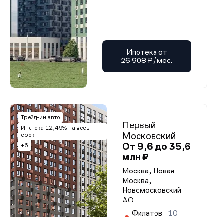
Ипотека от
26 908 ₽/мес.
Трейд-ин авто
Первый
Ипотека 12,49% на весь
Московский
срок
От 9,6 до 35,6
+6
млн ₽
Москва, Новая
Москва,
Новомосковский
АО
Филатов
10