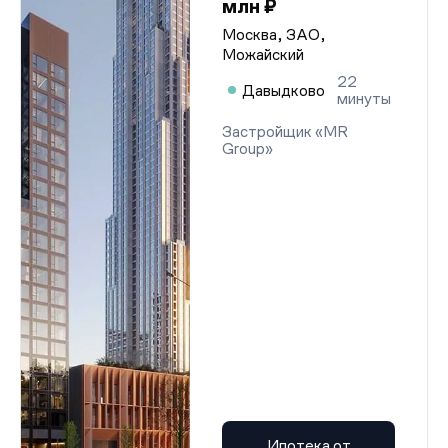
млн ₽
Москва, ЗАО,
Можайский
22
Давыдково
минуты
Застройщик «MR
Group»
Ипотека от