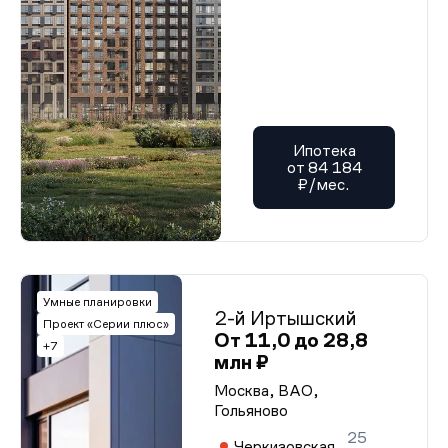
Ипотека
от 84 184
₽/мес.
Умные планировки
2-й Иртышский
Проект «Серии плюс»
От 11,0 до 28,8
+7
млн ₽
Москва, ВАО,
Гольяново
25
Черкизовская