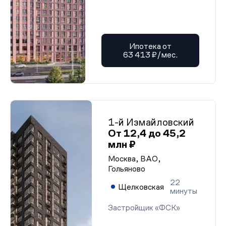
Ипотека от
63 413 ₽/мес.
1-й Измайловский
От 12,4 до 45,2
млн ₽
Москва, ВАО,
Гольяново
22
Щелковская
минуты
Застройщик «ФСК»