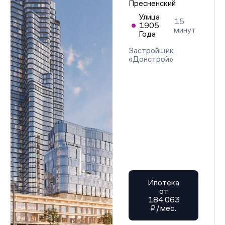
Пресненский
Улица
15
1905
минут
Года
Застройщик
«Донстрой»
Ипотека
от
184 063
₽/мес.