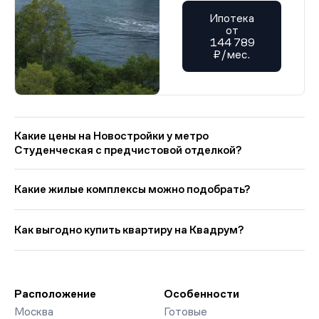
Ипотека
от
144 789
₽/мес.
Какие цены на Новостройки у метро
Студенческая с предчистовой отделкой?
На Квадрум в категории «Новостройки у метро Студенческая
с предчистовой отделкой» представлено: 1 ЖК. Цены
Какие жилые комплексы можно подобрать?
начинаются от 37 359 000 руб., минимальная площадь от 30
кв. м. Ипотечный платёж — от 458 537 руб. в мес. Средняя
Выбирая «Новостройки у метро Студенческая с
цена кв. метра в этой подборке — около 1 422 301 руб..
предчистовой отделкой», вы найдете проекты от эконом- до
Как выгодно купить квартиру на Квадрум?
премиум-класса. На страницах ЖК доступны отзывы жильцов
о качестве строительства, интерактивный генплан корпусов,
Мы работаем без наценок по официальным ценам
сроки сдачи, особенности благоустройства дворов и
девелоперов, включая закрытые старты продаж и скидки.
паркингов. База обновляется напрямую от застройщиков.
Наш эксперт бесплатно подберет ЖК под ваш бюджет,
организует просмотр и поможет одобрить ипотеку по
Расположение
Особенности
минимальной ставке. Чтобы зафиксировать цену, оставьте
Москва
Готовые
заявку на обратный звонок.