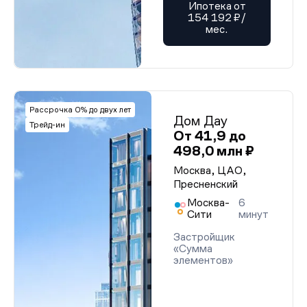
Ипотека от
154 192 ₽/
мес.
Рассрочка 0% до двух лет
Дом Дау
Трейд-ин
От 41,9 до
498,0 млн ₽
Москва, ЦАО,
Пресненский
Москва-
6
Сити
минут
Застройщик
«Сумма
элементов»