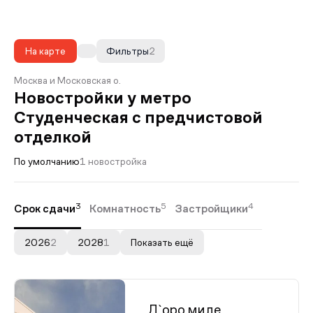
На карте
Фильтры
2
Москва и Московская о.
Новостройки у метро
Студенческая с предчистовой
отделкой
По умолчанию
1 новостройка
3
5
4
Срок сдачи
Комнатность
Застройщики
2026
2
2028
1
Показать ещё
Д`оро миле