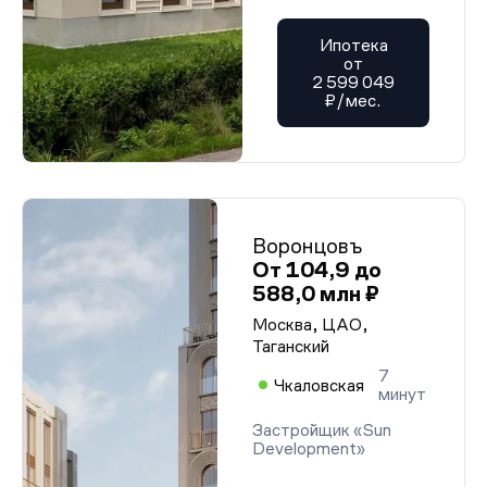
Ипотека
от
2 599 049
₽/мес.
Воронцовъ
От 104,9 до
588,0 млн ₽
Москва, ЦАО,
Таганский
7
Чкаловская
минут
Застройщик «Sun
Development»