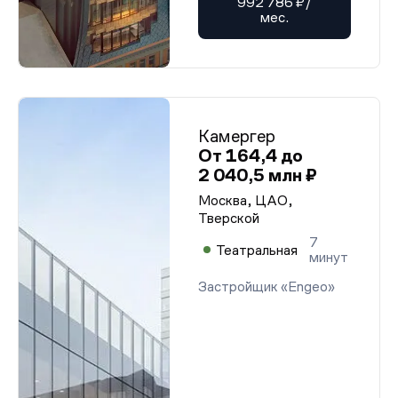
992 786 ₽/
мес.
Камергер
От 164,4 до
2 040,5 млн ₽
Москва, ЦАО,
Тверской
7
Театральная
минут
Застройщик «Engeo»