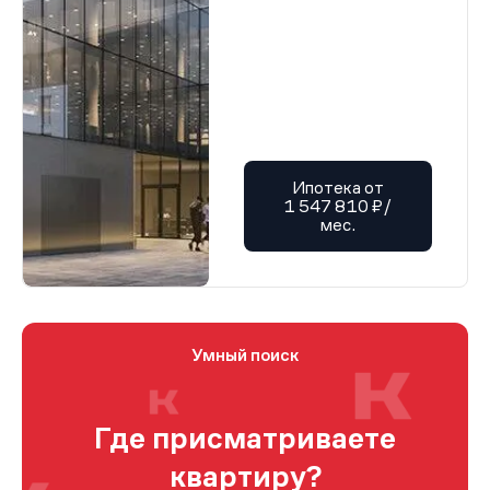
Ипотека от
1 547 810 ₽/
мес.
Умный поиск
Где присматриваете
квартиру?