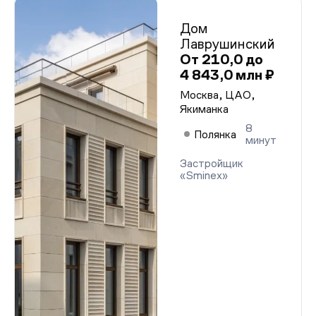
Дом
Лаврушинский
От 210,0 до
4 843,0 млн ₽
Москва, ЦАО,
Якиманка
8
Полянка
минут
Застройщик
«Sminex»