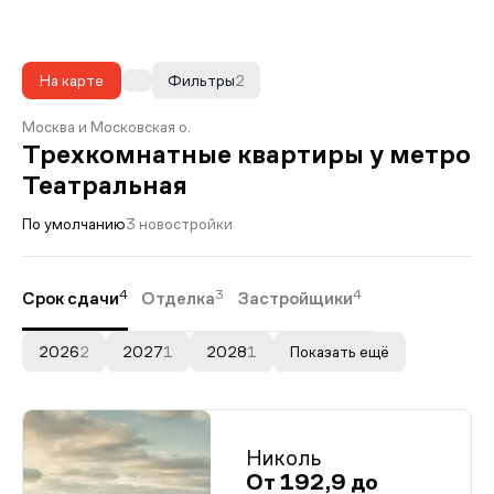
На карте
Фильтры
2
Москва и Московская о.
Трехкомнатные квартиры у метро
Театральная
По умолчанию
3 новостройки
4
3
4
Срок сдачи
Отделка
Застройщики
2026
2
2027
1
2028
1
Показать ещё
Николь
От 192,9 до