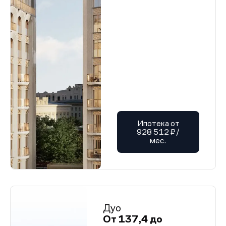
Ипотека от
928 512 ₽/
мес.
Дуо
От 137,4 до