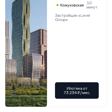
10
Кожуховская
минут
Застройщик «Level
Group»
Ипотека от
73 234 ₽/мес.