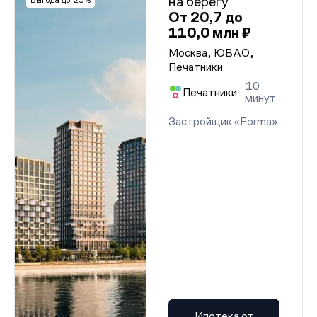
на берегу
Выгода до 25%
От 20,7 до
110,0 млн ₽
Москва, ЮВАО,
Печатники
10
Печатники
минут
Застройщик «Forma»
Ипотека от