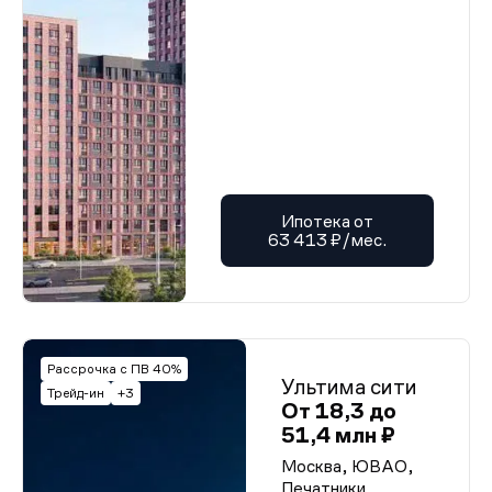
Ипотека от
63 413 ₽/мес.
Рассрочка с ПВ 40%
Ультима сити
Трейд-ин
+3
От 18,3 до
51,4 млн ₽
Москва, ЮВАО,
Печатники