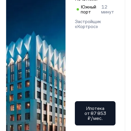
Южный
12
порт
минут
Застройщик
«Кортрос»
Ипотека
от 87 853
₽/мес.