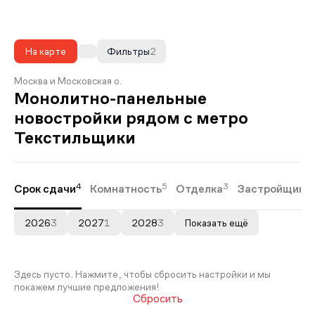
На карте
Фильтры
2
Москва и Московская о.
Монолитно-панельные
новостройки рядом с метро
Текстильщики
4
5
3
Срок сдачи
Комнатность
Отделка
Застройщики
2026
3
2027
1
2028
3
Показать ещё
Здесь пусто. Нажмите, чтобы сбросить настройки и мы
покажем лучшие предложения!
Сбросить