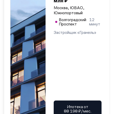
млн ₽
Москва, ЮВАО,
Южнопортовый
Волгоградский
12
Проспект
минут
Застройщик «Гранель»
Ипотека от
88 198 ₽/мес.