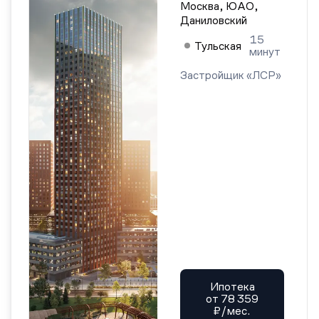
Москва, ЮАО,
Даниловский
15
Тульская
минут
Застройщик «ЛСР»
Ипотека
от 78 359
₽/мес.