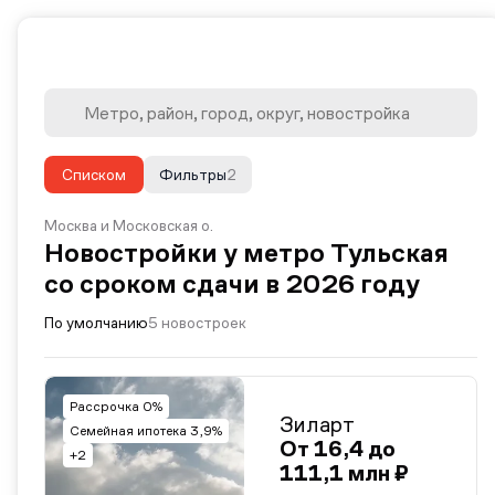
Списком
Фильтры
2
Москва и Московская о.
Новостройки у метро Тульская
со сроком сдачи в 2026 году
По умолчанию
5 новостроек
Рассрочка 0%
Зиларт
Семейная ипотека 3,9%
От 16,4 до
+2
111,1 млн ₽