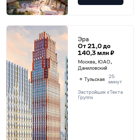
Эра
От 21,0 до
140,3 млн ₽
Москва, ЮАО,
Даниловский
25
Тульская
минут
Застройщик «Текта
Групп»