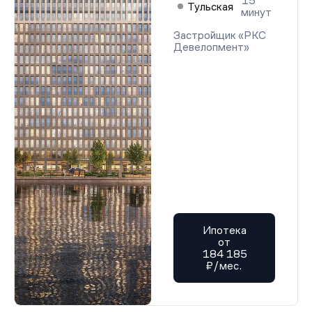
15
Тульская
минут
Застройщик «РКС
Девелопмент»
Ипотека
от
184 185
₽/мес.