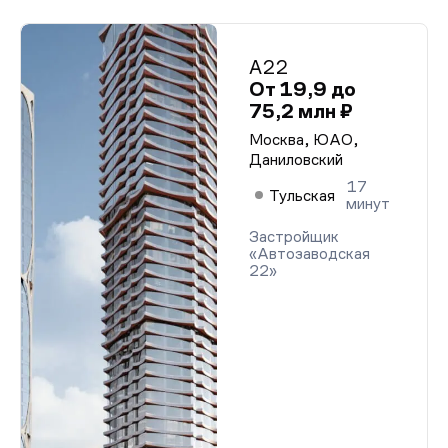
А22
От 19,9 до
75,2 млн ₽
Москва, ЮАО,
Даниловский
17
Тульская
минут
Застройщик
«Автозаводская
22»