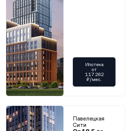
Ипотека
от
117 262
₽/мес.
Павелецкая
Сити