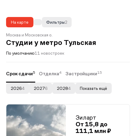
На карте
Фильтры
2
Москва и Московская о.
Студии у метро Тульская
По умолчанию
11 новостроек
5
4
15
Срок сдачи
Отделка
Застройщики
2026
4
2027
6
2028
4
Показать ещё
Зиларт
От 15,8 до
111,1 млн ₽