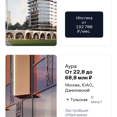
Ипотека
от
192 788
₽/мес.
Аура
От 22,8 до
68,8 млн ₽
Москва, ЮАО,
Даниловский
6
Тульская
минут
Застройщик
«Мангазея»