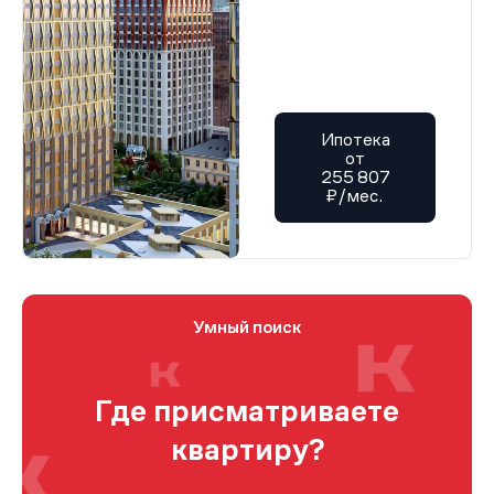
Ипотека
от
255 807
₽/мес.
Умный поиск
Где присматриваете
квартиру?