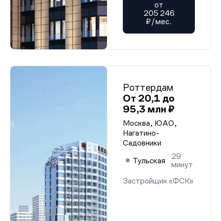
от
205 246
₽/мес.
Роттердам
От 20,1 до
95,3 млн ₽
Москва, ЮАО,
Нагатино-
Садовники
29
Тульская
минут
Застройщик «ФСК»