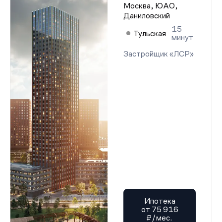
Москва, ЮАО,
Даниловский
15
Тульская
минут
Застройщик «ЛСР»
Ипотека
от 75 916
₽/мес.