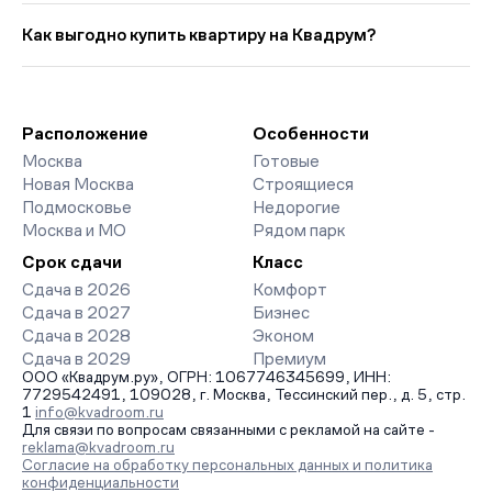
75 916 руб. в мес. Средняя цена кв. метра в этой подборке —
Выбирая «Студии у метро Тульская», вы найдете проекты от
около 778 546 руб..
эконом- до премиум-класса. На страницах ЖК доступны
Как выгодно купить квартиру на Квадрум?
отзывы жильцов о качестве строительства, интерактивный
генплан корпусов, сроки сдачи, особенности
Мы работаем без наценок по официальным ценам
благоустройства дворов и паркингов. База обновляется
девелоперов, включая закрытые старты продаж и скидки.
напрямую от застройщиков.
Наш эксперт бесплатно подберет ЖК под ваш бюджет,
организует просмотр и поможет одобрить ипотеку по
Расположение
Особенности
минимальной ставке. Чтобы зафиксировать цену, оставьте
Москва
Готовые
заявку на обратный звонок.
Новая Москва
Строящиеся
Подмосковье
Недорогие
Москва и МО
Рядом парк
Срок сдачи
Класс
Сдача в 2026
Комфорт
Сдача в 2027
Бизнес
Сдача в 2028
Эконом
Сдача в 2029
Премиум
ООО «Квадрум.ру», ОГРН: 1067746345699, ИНН:
7729542491, 109028, г. Москва, Тессинский пер., д. 5, стр.
1
info@kvadroom.ru
Для связи по вопросам связанными с рекламой на сайте -
reklama@kvadroom.ru
Согласие на обработку персональных данных и политика
конфиденциальности