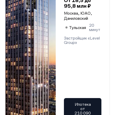
От 18,5 до
95,8 млн ₽
Москва, ЮАО,
Даниловский
20
Тульская
минут
Застройщик «Level
Group»
Ипотека
от
210 090