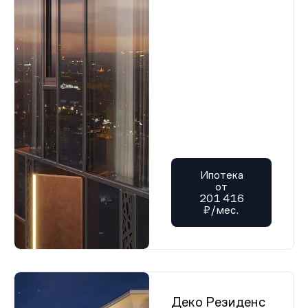
Ипотека
от
201 416
₽/мес.
Деко Резиденс