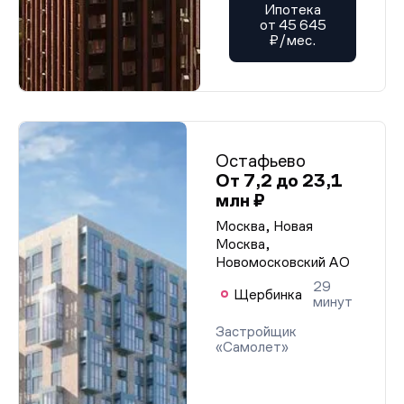
Ипотека
от 45 645
₽/мес.
Остафьево
От 7,2 до 23,1
млн ₽
Москва, Новая
Москва,
Новомосковский АО
29
Щербинка
минут
Застройщик
«Самолет»