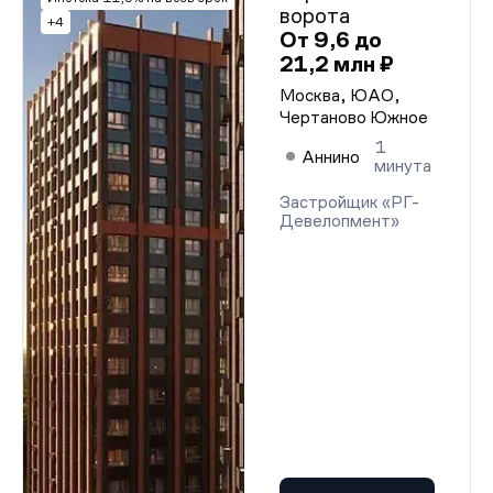
ворота
+4
От 9,6 до
21,2 млн ₽
Москва, ЮАО,
Чертаново Южное
1
Аннино
минута
Застройщик «РГ-
Девелопмент»