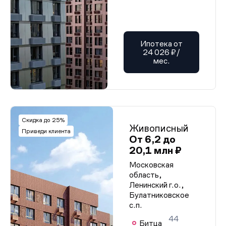
Ипотека от
24 026 ₽/
мес.
Скидка до 25%
Живописный
Приведи клиента
От 6,2 до
20,1 млн ₽
Московская
область,
Ленинский г.о.,
Булатниковское
с.п.
44
Битца