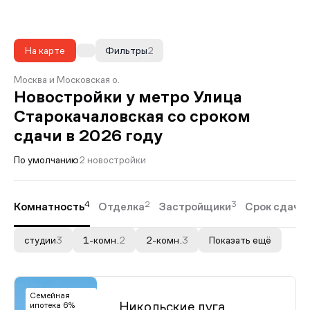
На карте
Фильтры
2
Москва и Московская о.
Новостройки у метро Улица
Старокачаловская со сроком
сдачи в 2026 году
По умолчанию
2 новостройки
4
2
3
Комнатность
Отделка
Застройщики
Срок сдачи
студии
3
1-комн.
2
2-комн.
3
Показать ещё
Семейная
Никольские луга
ипотека 6%