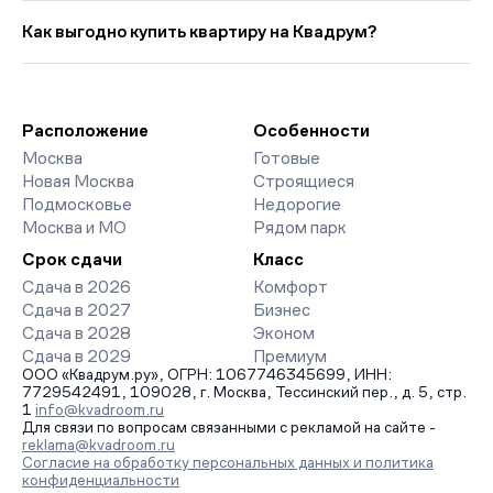
Выбирая «Новостройки у метро Улица Старокачаловская со
32 784 руб. в мес. Средняя цена кв. метра в этой подборке —
сроком сдачи в 2026 году», вы найдете проекты от эконом-
Как выгодно купить квартиру на Квадрум?
около 316 573 руб., что на 10 202 руб. выше прошлого
до премиум-класса. На страницах ЖК доступны отзывы
месяца.
жильцов о качестве строительства, интерактивный генплан
Мы работаем без наценок по официальным ценам
корпусов, сроки сдачи, особенности благоустройства дворов
девелоперов, включая закрытые старты продаж и скидки.
и паркингов. База обновляется напрямую от застройщиков.
Наш эксперт бесплатно подберет ЖК под ваш бюджет,
организует просмотр и поможет одобрить ипотеку по
Расположение
Особенности
минимальной ставке. Чтобы зафиксировать цену, оставьте
Москва
Готовые
заявку на обратный звонок.
Новая Москва
Строящиеся
Подмосковье
Недорогие
Москва и МО
Рядом парк
Срок сдачи
Класс
Сдача в 2026
Комфорт
Сдача в 2027
Бизнес
Сдача в 2028
Эконом
Сдача в 2029
Премиум
ООО «Квадрум.ру», ОГРН: 1067746345699, ИНН:
7729542491, 109028, г. Москва, Тессинский пер., д. 5, стр.
1
info@kvadroom.ru
Для связи по вопросам связанными с рекламой на сайте -
reklama@kvadroom.ru
Согласие на обработку персональных данных и политика
конфиденциальности