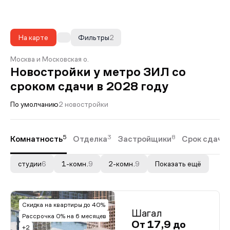
На карте
Фильтры
2
Москва и Московская о.
Новостройки у метро ЗИЛ со
сроком сдачи в 2028 году
По умолчанию
2 новостройки
5
3
8
Комнатность
Отделка
Застройщики
Срок сдачи
студии
6
1-комн.
9
2-комн.
9
Показать ещё
Скидка на квартиры до 40%
Шагал
Рассрочка 0% на 6 месяцев
От 17,9 до
+2