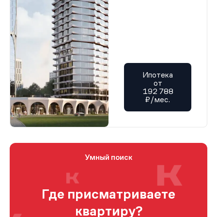
Ипотека
от
192 788
₽/мес.
Умный поиск
Где присматриваете
квартиру?