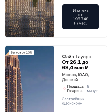
Ипотека
от
193 748
₽/мес.
Выгода до 10%
Файв Тауэрс
От 26,1 до
68,4 млн ₽
Москва, ЮАО,
Донской
Площадь
9
Гагарина
минут
Застройщик
«Донской»