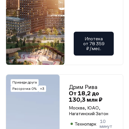
Ипотека
от 78 359
₽/мес.
Приведи друга
Дрим Рива
Рассрочка 0%
+3
От 18,2 до
130,3 млн ₽
Москва, ЮАО,
Нагатинский Затон
10
Технопарк
минут