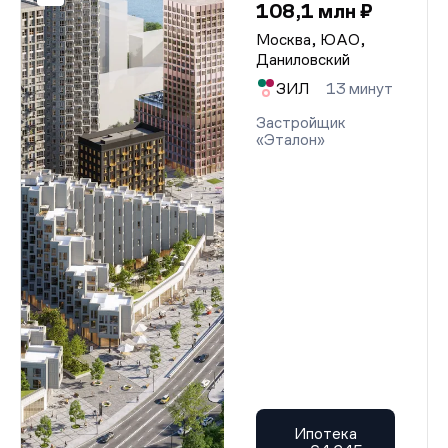
108,1 млн ₽
Москва, ЮАО,
Даниловский
ЗИЛ
13 минут
Застройщик
«Эталон»
Ипотека