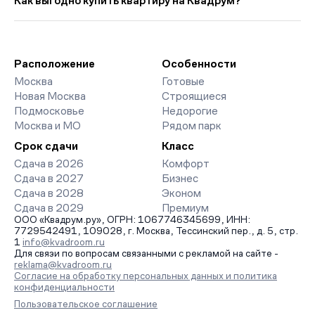
Как выгодно купить квартиру на Квадрум?
руб., что на 180 164 руб. ниже прошлого месяца.
страницах ЖК доступны отзывы жильцов о качестве
строительства, интерактивный генплан корпусов, сроки
Мы работаем без наценок по официальным ценам
сдачи, особенности благоустройства дворов и паркингов.
девелоперов, включая закрытые старты продаж и скидки.
База обновляется напрямую от застройщиков.
Наш эксперт бесплатно подберет ЖК под ваш бюджет,
организует просмотр и поможет одобрить ипотеку по
Расположение
Особенности
минимальной ставке. Чтобы зафиксировать цену, оставьте
Москва
Готовые
заявку на обратный звонок.
Новая Москва
Строящиеся
Подмосковье
Недорогие
Москва и МО
Рядом парк
Срок сдачи
Класс
Сдача в 2026
Комфорт
Сдача в 2027
Бизнес
Сдача в 2028
Эконом
Сдача в 2029
Премиум
ООО «Квадрум.ру», ОГРН: 1067746345699, ИНН:
7729542491, 109028, г. Москва, Тессинский пер., д. 5, стр.
1
info@kvadroom.ru
Для связи по вопросам связанными с рекламой на сайте -
reklama@kvadroom.ru
Согласие на обработку персональных данных и политика
конфиденциальности
Пользовательское соглашение