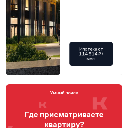
Ипотека от
114 514 ₽/
мес.
Умный поиск
Где присматриваете
квартиру?