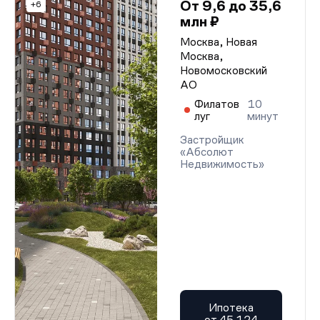
От 9,6 до 35,6
+6
млн ₽
Москва, Новая
Москва,
Новомосковский
АО
Филатов
10
луг
минут
Застройщик
«Абсолют
Недвижимость»
Ипотека
от 45 124