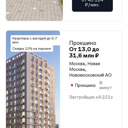
₽/мес.
Квартиры с выгодой до 9,7
Прокшино
млн
От 13,0 до
Скидка 10% на паркинг
31,6 млн ₽
Москва, Новая
Москва,
Новомосковский АО
8
Прокшино
минут
Застройщик «А101»