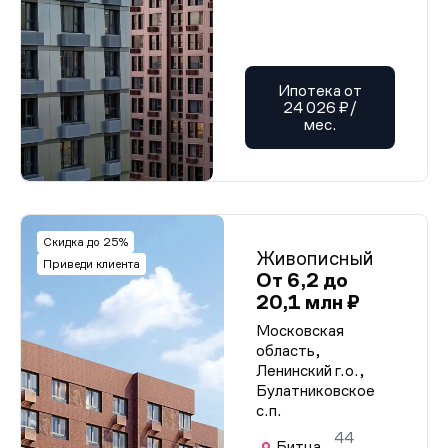
Ипотека от
24 026 ₽/
мес.
Скидка до 25%
Живописный
Приведи клиента
От 6,2 до
20,1 млн ₽
Московская
область,
Ленинский г.о.,
Булатниковское
с.п.
44
Битца