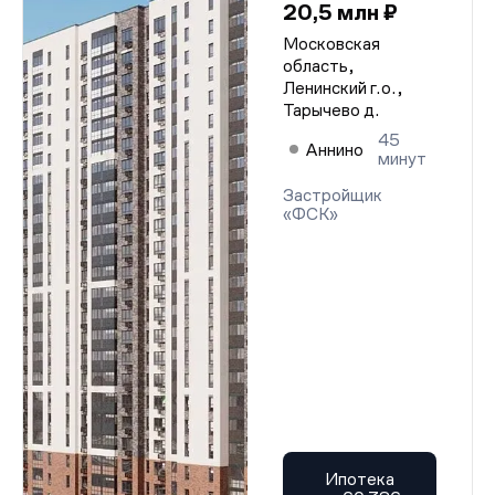
20,5 млн ₽
Московская
область,
Ленинский г.о.,
Тарычево д.
45
Аннино
минут
Застройщик
«ФСК»
Ипотека