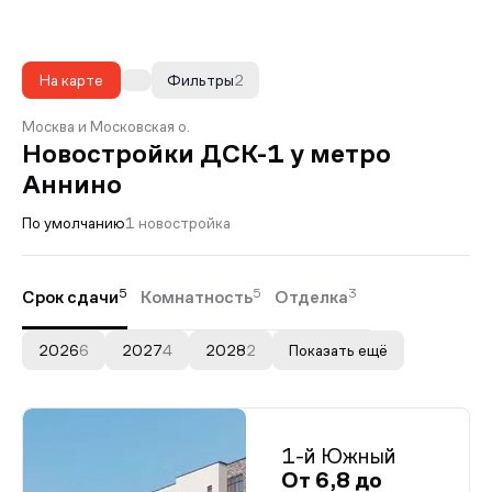
На карте
Фильтры
2
Москва и Московская о.
Новостройки ДСК-1 у метро
Аннино
По умолчанию
1 новостройка
5
5
3
Срок сдачи
Комнатность
Отделка
2026
6
2027
4
2028
2
Показать ещё
1-й Южный
От 6,8 до