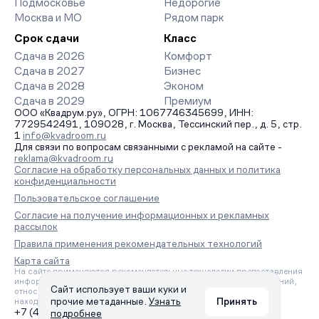
Подмосковье
Недорогие
Москва и МО
Рядом парк
Срок сдачи
Класс
Сдача в 2026
Комфорт
Сдача в 2027
Бизнес
Сдача в 2028
Эконом
Сдача в 2029
Премиум
ООО «Квадрум.ру», ОГРН: 1067746345699, ИНН:
7729542491, 109028, г. Москва, Тессинский пер., д. 5, стр.
1
info@kvadroom.ru
Для связи по вопросам связанными с рекламой на сайте -
reklama@kvadroom.ru
Согласие на обработку персональных данных и политика
конфиденциальности
Пользовательское соглашение
Согласие на получение информационных и рекламных
рассылок
Правила применения рекомендательных технологий
Карта сайта
На сайте применяются рекомендательные технологии предоставления
информации на основе сбора, систематизации и анализа сведений,
Сайт использует ваши куки и
относящихся к предпочтениям пользователей сети «Интернет»,
прочие метаданные.
Узнать
Принять
находящихся на территории Российской Федерации.
+7 (495) 157-88-80
подробнее