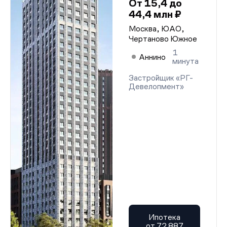
От 15,4 до
44,4 млн ₽
Москва, ЮАО,
Чертаново Южное
1
Аннино
минута
Застройщик «РГ-
Девелопмент»
Ипотека
от 72 887