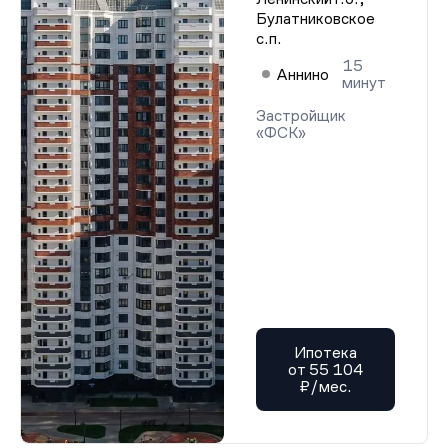
Булатниковское
с.п.
15
Аннино
минут
Застройщик
«ФСК»
Ипотека
от 55 104
₽/мес.