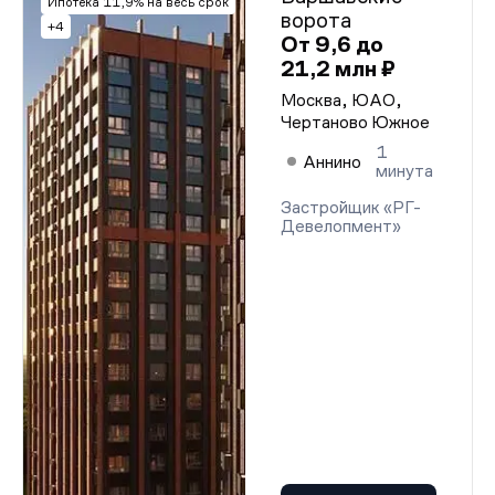
Ипотека 11,9% на весь срок
ворота
+4
От 9,6 до
21,2 млн ₽
Москва, ЮАО,
Чертаново Южное
1
Аннино
минута
Застройщик «РГ-
Девелопмент»