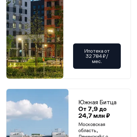
Ипотека от
32 784 ₽/
мес.
Южная Битца
От 7,9 до
24,7 млн ₽
Московская
область,
Ленинский г.о.,