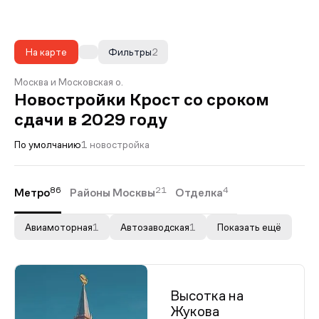
На карте
Фильтры
2
Москва и Московская о.
Новостройки Крост со сроком
сдачи в 2029 году
По умолчанию
1 новостройка
86
21
4
Метро
Районы Москвы
Отделка
Авиамоторная
1
Автозаводская
1
Показать ещё
Высотка на
Жукова