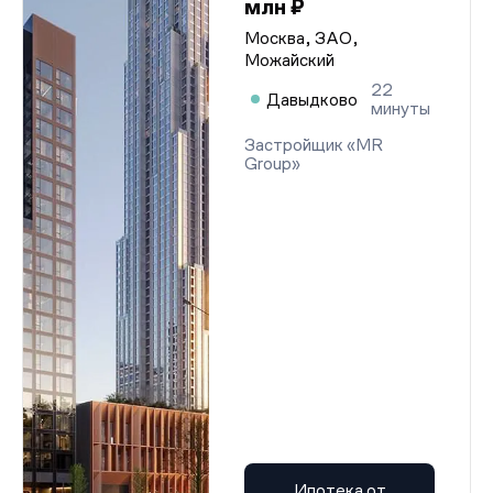
млн ₽
Москва, ЗАО,
Можайский
22
Давыдково
минуты
Застройщик «MR
Group»
Ипотека от