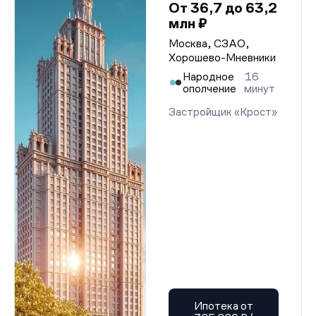
От 36,7 до 63,2
млн ₽
Москва, СЗАО,
Хорошево-Мневники
Народное
16
ополчение
минут
Застройщик «Крост»
Ипотека от