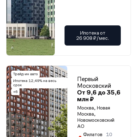
Ипотека от
26 908 ₽/мес.
Трейд-ин авто
Первый
Ипотека 12,49% на весь
Московский
срок
От 9,6 до 35,6
+6
млн ₽
Москва, Новая
Москва,
Новомосковский
АО
Филатов
10