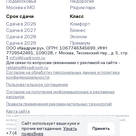
Подмосковье
Недорогие
Москва и МО
Рядом парк
Срок сдачи
Класс
Сдача в 2026
Комфорт
Сдача в 2027
Бизнес
Сдача в 2028
Эконом
Сдача в 2029
Премиум
ООО «Квадрум.ру», ОГРН: 1067746345699, ИНН:
7729542491, 109028, г. Москва, Тессинский пер., д. 5, стр.
1
info@kvadroom.ru
Для связи по вопросам связанными с рекламой на сайте -
reklama@kvadroom.ru
Согласие на обработку персональных данных и политика
конфиденциальности
Пользовательское соглашение
Согласие на получение информационных и рекламных
рассылок
Правила применения рекомендательных технологий
Карта сайта
На сайте применяются рекомендательные технологии предоставления
информации на основе сбора, систематизации и анализа сведений,
Сайт использует ваши куки и
относящихся к предпочтениям пользователей сети «Интернет»,
прочие метаданные.
Узнать
Принять
находящихся на территории Российской Федерации.
+7 (495) 157-88-80
подробнее