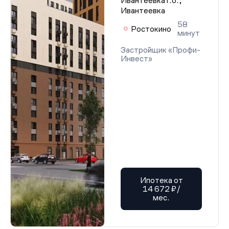
Ивантеевка г.о.,
Ивантеевка
58
Ростокино
минут
Застройщик «Профи-
Инвест»
Ипотека от
14 672 ₽/
мес.