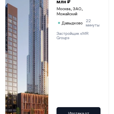
млн ₽
Москва, ЗАО,
Можайский
22
Давыдково
минуты
Застройщик «MR
Group»
Ипотека от