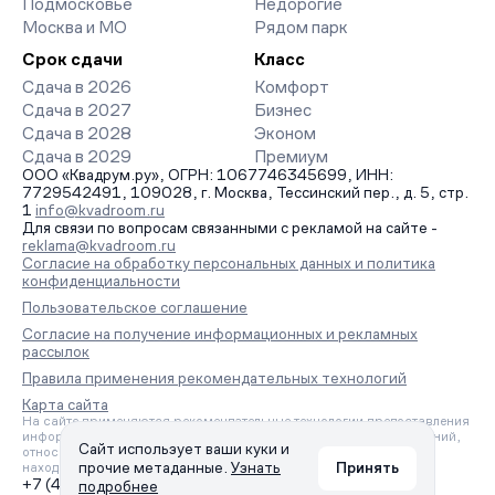
Подмосковье
Недорогие
Москва и МО
Рядом парк
Срок сдачи
Класс
Сдача в 2026
Комфорт
Сдача в 2027
Бизнес
Сдача в 2028
Эконом
Сдача в 2029
Премиум
ООО «Квадрум.ру», ОГРН: 1067746345699, ИНН:
7729542491, 109028, г. Москва, Тессинский пер., д. 5, стр.
1
info@kvadroom.ru
Для связи по вопросам связанными с рекламой на сайте -
reklama@kvadroom.ru
Согласие на обработку персональных данных и политика
конфиденциальности
Пользовательское соглашение
Согласие на получение информационных и рекламных
рассылок
Правила применения рекомендательных технологий
Карта сайта
На сайте применяются рекомендательные технологии предоставления
информации на основе сбора, систематизации и анализа сведений,
Сайт использует ваши куки и
относящихся к предпочтениям пользователей сети «Интернет»,
прочие метаданные.
Узнать
Принять
находящихся на территории Российской Федерации.
+7 (495) 157-88-80
подробнее