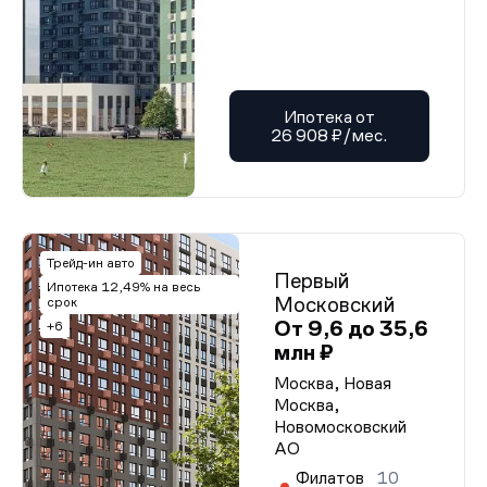
Ипотека от
26 908 ₽/мес.
Трейд-ин авто
Первый
Ипотека 12,49% на весь
Московский
срок
От 9,6 до 35,6
+6
млн ₽
Москва, Новая
Москва,
Новомосковский
АО
Филатов
10