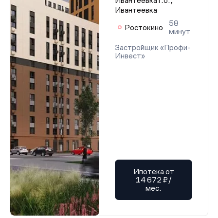
Ивантеевка г.о.,
Ивантеевка
58
Ростокино
минут
Застройщик «Профи-
Инвест»
Ипотека от
14 672 ₽/
мес.