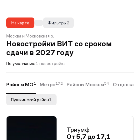
На карте
Фильтры
2
Москва и Московская о.
Новостройки ВИТ со сроком
сдачи в 2027 году
По умолчанию
1 новостройка
1
172
54
5
Районы МО
Метро
Районы Москвы
Отделка
Пушкинский район
1
Триумф
От 5,7 до 17,1