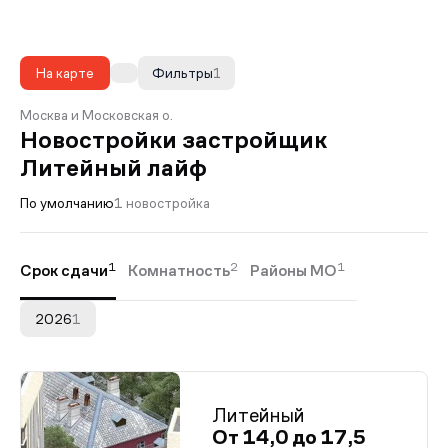
На карте
Фильтры
1
Москва и Московская о.
Новостройки застройщик
Литейный лайф
По умолчанию
1 новостройка
1
2
1
Срок сдачи
Комнатность
Районы МО
2026
1
Литейный
От 14,0 до 17,5