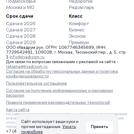
Подмосковье
Недорогие
Москва и МО
Рядом парк
Срок сдачи
Класс
Сдача в 2026
Комфорт
Сдача в 2027
Бизнес
Сдача в 2028
Эконом
Сдача в 2029
Премиум
ООО «Квадрум.ру», ОГРН: 1067746345699, ИНН:
7729542491, 109028, г. Москва, Тессинский пер., д. 5, стр.
1
info@kvadroom.ru
Для связи по вопросам связанными с рекламой на сайте -
reklama@kvadroom.ru
Согласие на обработку персональных данных и политика
конфиденциальности
Пользовательское соглашение
Согласие на получение информационных и рекламных
рассылок
Правила применения рекомендательных технологий
Карта сайта
На сайте применяются рекомендательные технологии предоставления
информации на основе сбора, систематизации и анализа сведений,
Сайт использует ваши куки и
относящихся к предпочтениям пользователей сети «Интернет»,
прочие метаданные.
Узнать
Принять
находящихся на территории Российской Федерации.
+7 (495) 157-88-80
подробнее