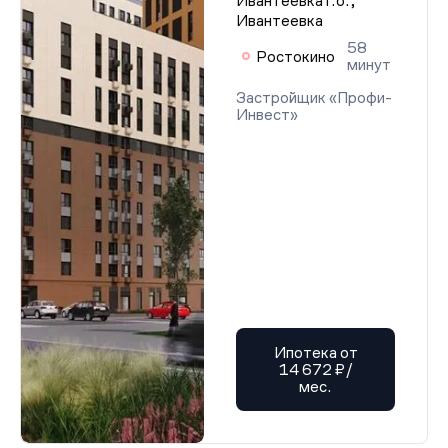
Ивантеевка г.о.,
Ивантеевка
58
Ростокино
минут
Застройщик «Профи-
Инвест»
Ипотека от
14 672 ₽/
мес.