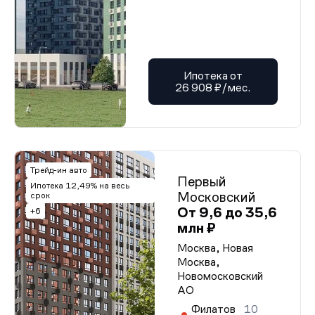
Ипотека от
26 908 ₽/мес.
Трейд-ин авто
Первый
Ипотека 12,49% на весь
Московский
срок
От 9,6 до 35,6
+6
млн ₽
Москва, Новая
Москва,
Новомосковский
АО
Филатов
10