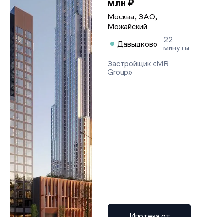
млн ₽
Москва, ЗАО,
Можайский
22
Давыдково
минуты
Застройщик «MR
Group»
Ипотека от