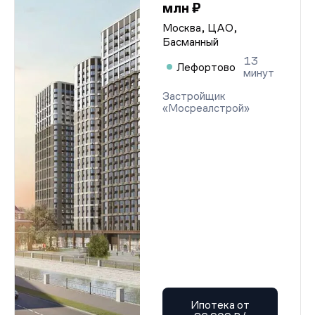
млн ₽
Москва, ЦАО,
Басманный
13
Лефортово
минут
Застройщик
«Мосреалстрой»
Ипотека от