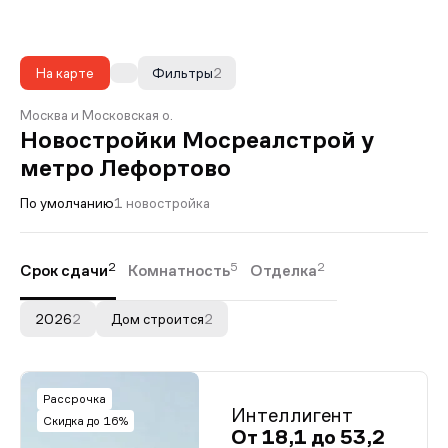
На карте
Фильтры
2
Москва и Московская о.
Новостройки Мосреалстрой у
метро Лефортово
По умолчанию
1 новостройка
2
5
2
Срок сдачи
Комнатность
Отделка
2026
2
Дом строится
2
Рассрочка
Интеллигент
Скидка до 16%
От 18,1 до 53,2