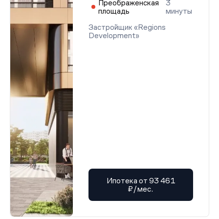
Преображенская
3
площадь
минуты
Застройщик «Regions
Development»
Ипотека от 93 461
₽/мес.