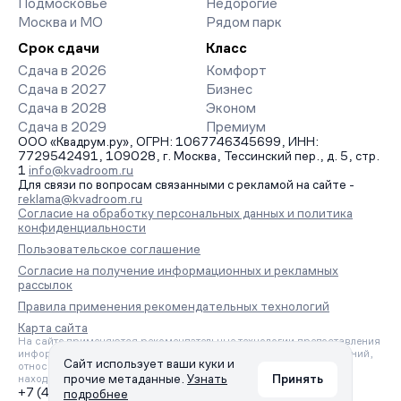
Подмосковье
Недорогие
Москва и МО
Рядом парк
Срок сдачи
Класс
Сдача в 2026
Комфорт
Сдача в 2027
Бизнес
Сдача в 2028
Эконом
Сдача в 2029
Премиум
ООО «Квадрум.ру», ОГРН: 1067746345699, ИНН:
7729542491, 109028, г. Москва, Тессинский пер., д. 5, стр.
1
info@kvadroom.ru
Для связи по вопросам связанными с рекламой на сайте -
reklama@kvadroom.ru
Согласие на обработку персональных данных и политика
конфиденциальности
Пользовательское соглашение
Согласие на получение информационных и рекламных
рассылок
Правила применения рекомендательных технологий
Карта сайта
На сайте применяются рекомендательные технологии предоставления
информации на основе сбора, систематизации и анализа сведений,
Сайт использует ваши куки и
относящихся к предпочтениям пользователей сети «Интернет»,
прочие метаданные.
Узнать
Принять
находящихся на территории Российской Федерации.
+7 (495) 157-88-80
подробнее