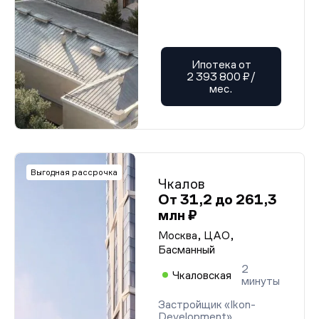
Ипотека от
2 393 800 ₽/
мес.
Выгодная рассрочка
Чкалов
От 31,2 до 261,3
млн ₽
Москва, ЦАО,
Басманный
2
Чкаловская
минуты
Застройщик «Ikon-
Development»