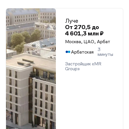
Луче
От 270,5 до
4 601,3 млн ₽
Москва, ЦАО, Арбат
3
Арбатская
минуты
Застройщик «MR
Group»