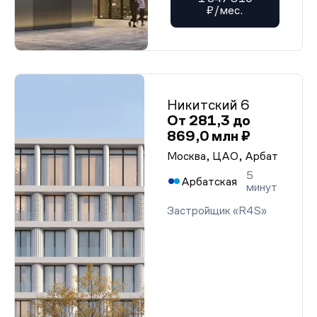
₽/мес.
Никитский 6
От 281,3 до
869,0 млн ₽
Москва, ЦАО, Арбат
5
Арбатская
минут
Застройщик «R4S»