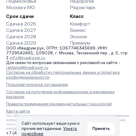
Подмосковье
Недорогие
Москва и МО
Рядом парк
Срок сдачи
Класс
Сдача в 2026
Комфорт
Сдача в 2027
Бизнес
Сдача в 2028
Эконом
Сдача в 2029
Премиум
ООО «Квадрум.ру», ОГРН: 1067746345699, ИНН:
7729542491, 109028, г. Москва, Тессинский пер., д. 5, стр.
1
info@kvadroom.ru
Для связи по вопросам связанными с рекламой на сайте -
reklama@kvadroom.ru
Согласие на обработку персональных данных и политика
конфиденциальности
Пользовательское соглашение
Согласие на получение информационных и рекламных
рассылок
Правила применения рекомендательных технологий
Карта сайта
На сайте применяются рекомендательные технологии предоставления
информации на основе сбора, систематизации и анализа сведений,
Сайт использует ваши куки и
относящихся к предпочтениям пользователей сети «Интернет»,
прочие метаданные.
Узнать
Принять
находящихся на территории Российской Федерации.
+7 (495) 157-88-80
подробнее