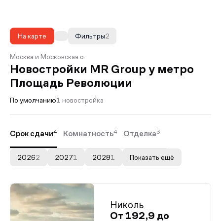
На карте
Фильтры
2
Москва и Московская о.
Новостройки MR Group у метро
Площадь Революции
По умолчанию
1 новостройка
4
4
3
Срок сдачи
Комнатность
Отделка
2026
2
2027
1
2028
1
Показать ещё
Николь
От 192,9 до