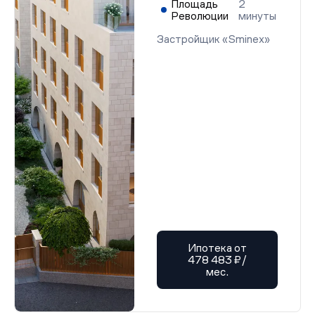
Площадь
2
Революции
минуты
Застройщик «Sminex»
Ипотека от
478 483 ₽/
мес.