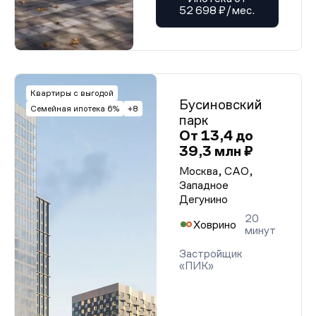
52 698 ₽/мес.
Квартиры с выгодой
Бусиновский
Семейная ипотека 6%
+8
парк
От 13,4 до
39,3 млн ₽
Москва, САО,
Западное
Дегунино
20
Ховрино
минут
Застройщик
«ПИК»