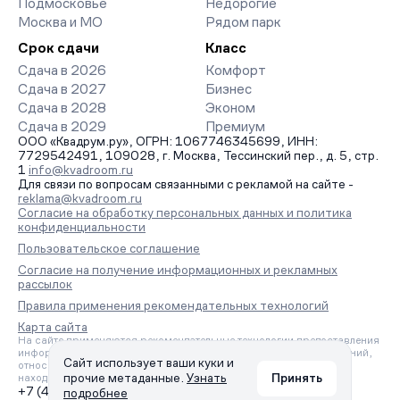
Подмосковье
Недорогие
Москва и МО
Рядом парк
Срок сдачи
Класс
Сдача в 2026
Комфорт
Сдача в 2027
Бизнес
Сдача в 2028
Эконом
Сдача в 2029
Премиум
ООО «Квадрум.ру», ОГРН: 1067746345699, ИНН:
7729542491, 109028, г. Москва, Тессинский пер., д. 5, стр.
1
info@kvadroom.ru
Для связи по вопросам связанными с рекламой на сайте -
reklama@kvadroom.ru
Согласие на обработку персональных данных и политика
конфиденциальности
Пользовательское соглашение
Согласие на получение информационных и рекламных
рассылок
Правила применения рекомендательных технологий
Карта сайта
На сайте применяются рекомендательные технологии предоставления
информации на основе сбора, систематизации и анализа сведений,
Сайт использует ваши куки и
относящихся к предпочтениям пользователей сети «Интернет»,
прочие метаданные.
Узнать
Принять
находящихся на территории Российской Федерации.
+7 (495) 157-88-80
подробнее