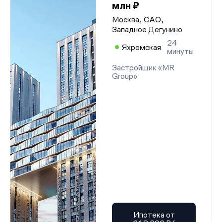
млн ₽
Москва, САО,
Западное Дегунино
24
Яхромская
минуты
Застройщик «MR
Group»
Ипотека от