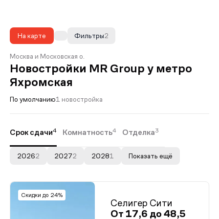
На карте
Фильтры
2
Москва и Московская о.
Новостройки MR Group у метро
Яхромская
По умолчанию
1 новостройка
4
4
3
Срок сдачи
Комнатность
Отделка
2026
2
2027
2
2028
1
Показать ещё
Скидки до 24%
Селигер Сити
От 17,6 до 48,5