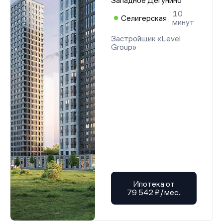
Западное Дегунино
10
Селигерская
минут
Застройщик «Level
Group»
Ипотека от
79 542 ₽/мес.