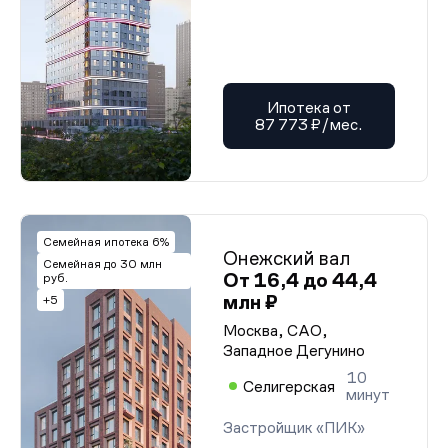
Ипотека от
87 773 ₽/мес.
Семейная ипотека 6%
Онежский вал
Семейная до 30 млн
От 16,4 до 44,4
руб.
млн ₽
+5
Москва, САО,
Западное Дегунино
10
Селигерская
минут
Застройщик «ПИК»