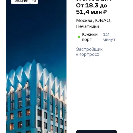
Трейд-ин
+3
От 18,3 до
51,4 млн ₽
Москва, ЮВАО,
Печатники
Южный
12
порт
минут
Застройщик
«Кортрос»