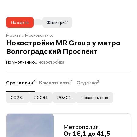
На карте
Фильтры
2
Москва и Московская о.
Новостройки MR Group у метро
Волгоградский Проспект
По умолчанию
1 новостройка
4
5
3
Срок сдачи
Комнатность
Отделка
2026
2
2028
1
2030
1
Показать ещё
Метрополия
От 18,1 до 41,5