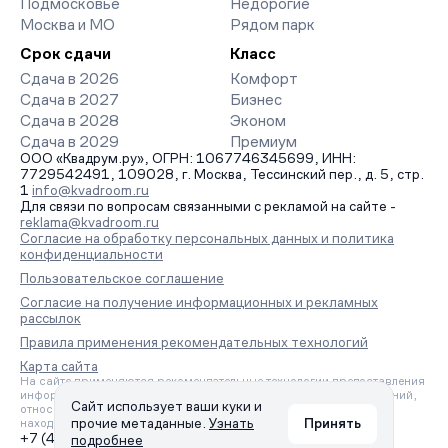
Подмосковье
Недорогие
Москва и МО
Рядом парк
Срок сдачи
Класс
Сдача в 2026
Комфорт
Сдача в 2027
Бизнес
Сдача в 2028
Эконом
Сдача в 2029
Премиум
ООО «Квадрум.ру», ОГРН: 1067746345699, ИНН:
7729542491, 109028, г. Москва, Тессинский пер., д. 5, стр.
1
info@kvadroom.ru
Для связи по вопросам связанными с рекламой на сайте -
reklama@kvadroom.ru
Согласие на обработку персональных данных и политика
конфиденциальности
Пользовательское соглашение
Согласие на получение информационных и рекламных
рассылок
Правила применения рекомендательных технологий
Карта сайта
На сайте применяются рекомендательные технологии предоставления
информации на основе сбора, систематизации и анализа сведений,
Сайт использует ваши куки и
относящихся к предпочтениям пользователей сети «Интернет»,
прочие метаданные.
Узнать
Принять
находящихся на территории Российской Федерации.
+7 (495) 157-88-80
подробнее