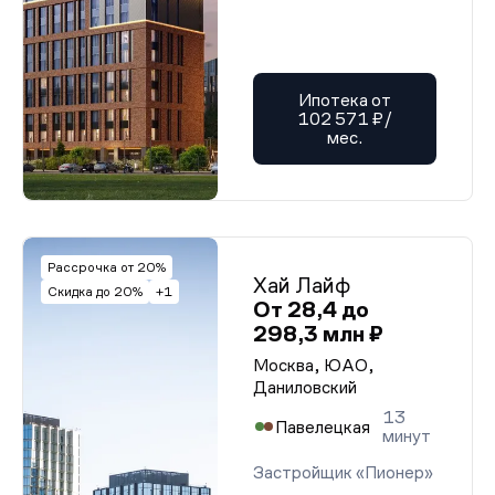
Ипотека от
102 571 ₽/
мес.
Рассрочка от 20%
Хай Лайф
Скидка до 20%
+1
От 28,4 до
298,3 млн ₽
Москва, ЮАО,
Даниловский
13
Павелецкая
минут
Застройщик «Пионер»