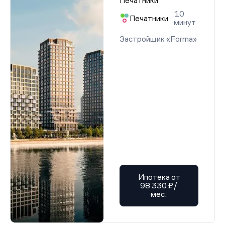
Печатники
10
Печатники
минут
Застройщик «Forma»
Ипотека от
98 330 ₽/
мес.