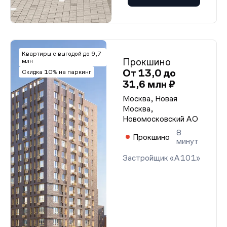
Квартиры с выгодой до 9,7
Прокшино
млн
От 13,0 до
Скидка 10% на паркинг
31,6 млн ₽
Москва, Новая
Москва,
Новомосковский АО
8
Прокшино
минут
Застройщик «А101»