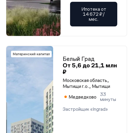
Ипотека от
14 672 ₽/
мес.
Материнский капитал
Белый Град
От 5,6 до 21,1 млн
₽
Московская область,
Мытищи г.о., Мытищи
33
Медведково
минуты
Застройщик «Ingrad»