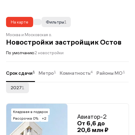
На карте
Фильтры
1
Москва и Московская о.
Новостройки застройщик Остов
По умолчанию
2 новостройки
1
1
4
1
Срок сдачи
Метро
Комнатность
Районы МО
2027
1
Кладовая в подарок
Авиатор-2
Рассрочка 0%
+2
От 6,6 до
20,6 млн ₽