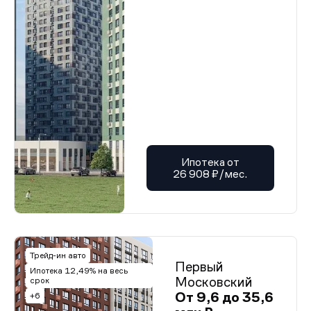
Ипотека от
26 908 ₽/мес.
Трейд-ин авто
Первый
Ипотека 12,49% на весь
Московский
срок
От 9,6 до 35,6
+6