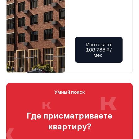
Ипотека от
108 733 ₽/
мес.
Умный поиск
Где присматриваете
квартиру?