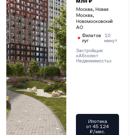
млн ₽
Москва, Новая
Москва,
Новомосковский
АО
Филатов
10
луг
минут
Застройщик
«Абсолют
Недвижимость»
Ипотека
от 45 124
₽/мес.