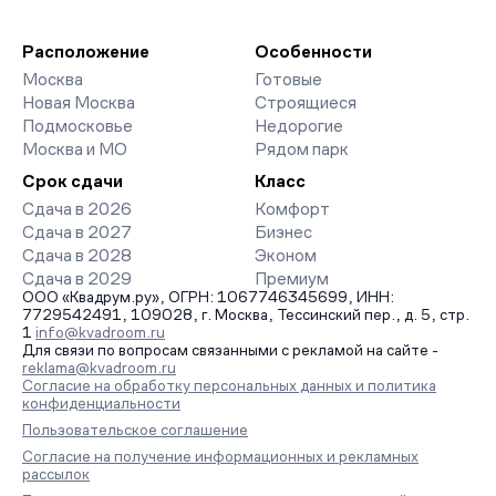
благоустройства дворов и паркингов. База обновляется
девелоперов, включая закрытые старты продаж и скидки.
напрямую от застройщиков.
Наш эксперт бесплатно подберет ЖК под ваш бюджет,
организует просмотр и поможет одобрить ипотеку по
Расположение
Особенности
минимальной ставке. Чтобы зафиксировать цену, оставьте
Москва
Готовые
заявку на обратный звонок.
Новая Москва
Строящиеся
Подмосковье
Недорогие
Москва и МО
Рядом парк
Срок сдачи
Класс
Сдача в 2026
Комфорт
Сдача в 2027
Бизнес
Сдача в 2028
Эконом
Сдача в 2029
Премиум
ООО «Квадрум.ру», ОГРН: 1067746345699, ИНН:
7729542491, 109028, г. Москва, Тессинский пер., д. 5, стр.
1
info@kvadroom.ru
Для связи по вопросам связанными с рекламой на сайте -
reklama@kvadroom.ru
Согласие на обработку персональных данных и политика
конфиденциальности
Пользовательское соглашение
Согласие на получение информационных и рекламных
рассылок