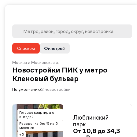
Списком
Фильтры
2
Москва и Московская о.
Новостройки ПИК у метро
Кленовый бульвар
По умолчанию
2 новостройки
Готовые квартиры с
Люблинский
выгодой
парк
Рассрочка без % на 6
месяцев
От 10,8 до 34,3
+5