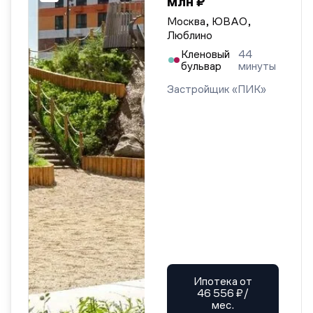
млн ₽
Москва, ЮВАО,
Люблино
Кленовый
44
бульвар
минуты
Застройщик «ПИК»
Ипотека от
46 556 ₽/
мес.