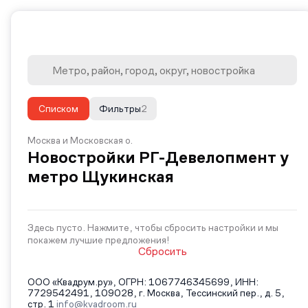
Списком
Фильтры
2
Москва и Московская о.
Новостройки РГ-Девелопмент у
метро Щукинская
Здесь пусто. Нажмите, чтобы сбросить настройки и мы
покажем лучшие предложения!
Сбросить
ООО «Квадрум.ру», ОГРН: 1067746345699, ИНН:
7729542491, 109028, г. Москва, Тессинский пер., д. 5,
стр. 1
info@kvadroom.ru