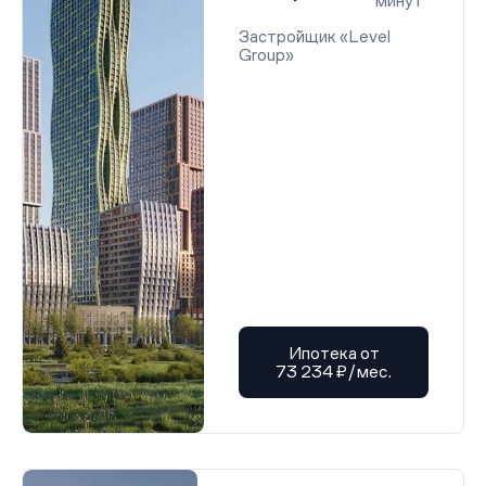
минут
Застройщик «Level
Group»
Ипотека от
73 234 ₽/мес.