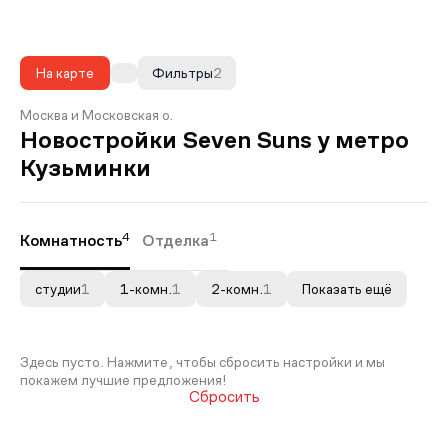
На карте
Фильтры
2
Москва и Московская о.
Новостройки Seven Suns у метро
Кузьминки
4
1
Комнатность
Отделка
студии
1
1-комн.
1
2-комн.
1
Показать ещё
Здесь пусто. Нажмите, чтобы сбросить настройки и мы
покажем лучшие предложения!
Сбросить