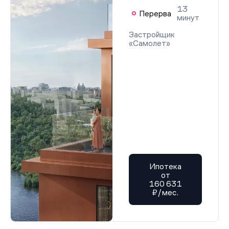
13
Перерва
минут
Застройщик
«Самолет»
Ипотека
от
160 631
₽/мес.