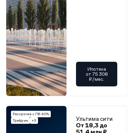
Ипотека
от 75 308
₽/мес.
Рассрочка с ПВ 40%
Ультима сити
Трейд-ин
+3
От 18,3 до
51,4 млн ₽