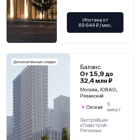
Ипотека от
69 644 ₽/мес.
Дополнительные скидки
Баланс
От 15,9 до
32,4 млн ₽
Москва, ЮВАО,
Рязанский
5
Окская
минут
Застройщик
«Главстрой-
Регионы»