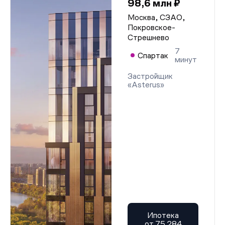
98,6 млн ₽
Москва, СЗАО,
Покровское-
Стрешнево
7
Спартак
минут
Застройщик
«Asterus»
Ипотека
от 75 284