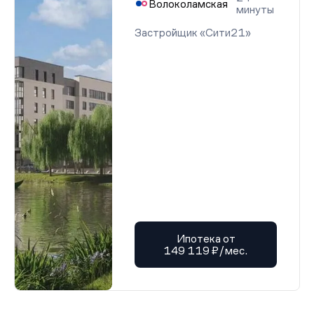
Волоколамская
минуты
Застройщик «Сити21»
Ипотека от
149 119 ₽/мес.