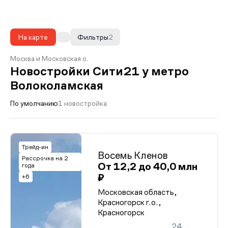
На карте
Фильтры
2
Москва и Московская о.
Новостройки Сити21 у метро
Волоколамская
По умолчанию
1 новостройка
Трейд-ин
Восемь Кленов
Рассрочка на 2
От 12,2 до 40,0 млн
года
₽
+6
Московская область,
Красногорск г.о.,
Красногорск
24