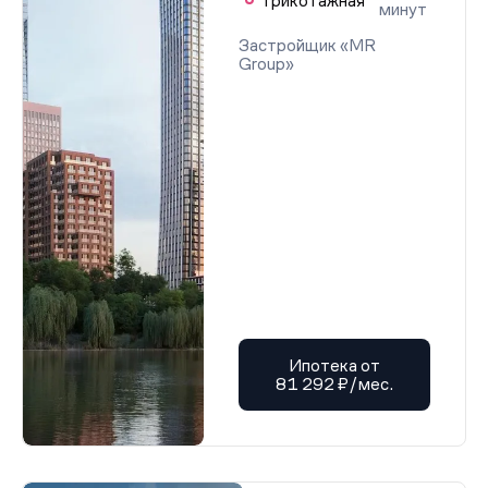
Трикотажная
минут
Застройщик «MR
Group»
Ипотека от
81 292 ₽/мес.