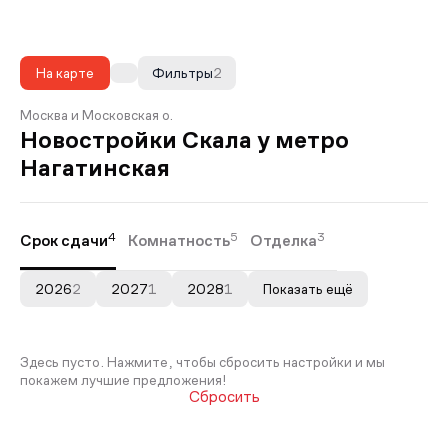
На карте
Фильтры
2
Москва и Московская о.
Новостройки Скала у метро
Нагатинская
4
5
3
Срок сдачи
Комнатность
Отделка
2026
2
2027
1
2028
1
Показать ещё
Здесь пусто. Нажмите, чтобы сбросить настройки и мы
покажем лучшие предложения!
Сбросить