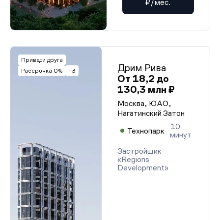
₽/мес.
Приведи друга
Дрим Рива
Рассрочка 0%
+3
От 18,2 до
130,3 млн ₽
Москва, ЮАО,
Нагатинский Затон
10
Технопарк
минут
Застройщик
«Regions
Development»