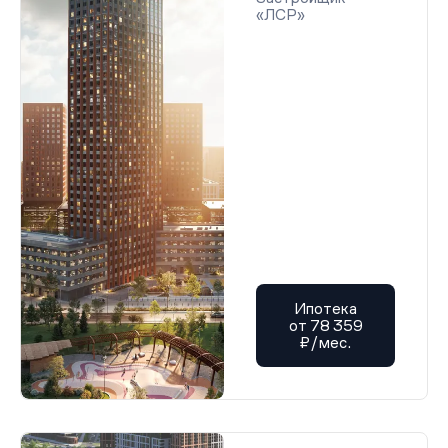
«ЛСР»
Ипотека
от 78 359
₽/мес.