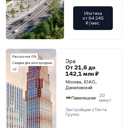
Ипотека
от 64 245
₽/мес.
Рассрочка 0%
Эра
Скидка для иногородних
От 21,6 до
+2
142,1 млн ₽
Москва, ЮАО,
Даниловский
20
Павелецкая
минут
Застройщик «Текта
Групп»