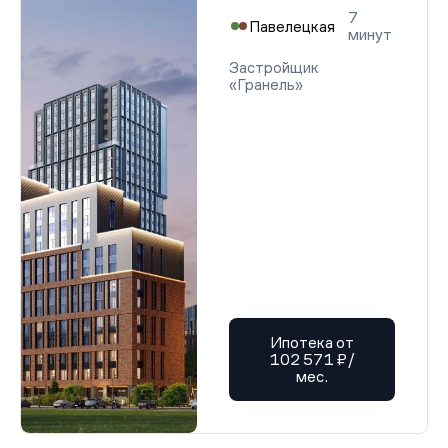
7
Павелецкая
минут
Застройщик
«Гранель»
Ипотека от
102 571 ₽/
мес.