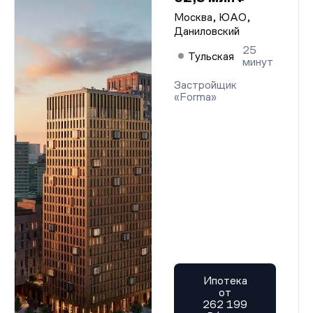
Москва, ЮАО,
Даниловский
25
Тульская
минут
Застройщик
«Forma»
Ипотека
от
262 199