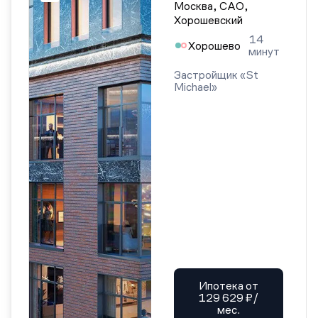
Москва, САО,
Хорошевский
14
Хорошево
минут
Застройщик «St
Michael»
Ипотека от
129 629 ₽/
мес.