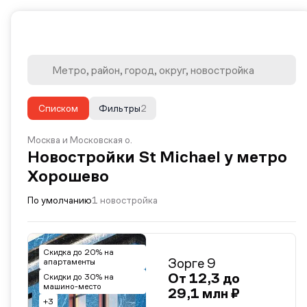
Списком
Фильтры
2
Москва и Московская о.
Новостройки St Michael у метро
Хорошево
По умолчанию
1 новостройка
Скидка до 20% на
Зорге 9
апартаменты
От 12,3 до
Скидки до 30% на
машино-место
29,1 млн ₽
+3