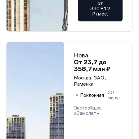
от
390 812
₽/мес.
Нова
От 23,7 до
358,7 млн ₽
Москва, ЗАО,
Раменки
20
Поклонная
минут
Застройщик
«Самолет»