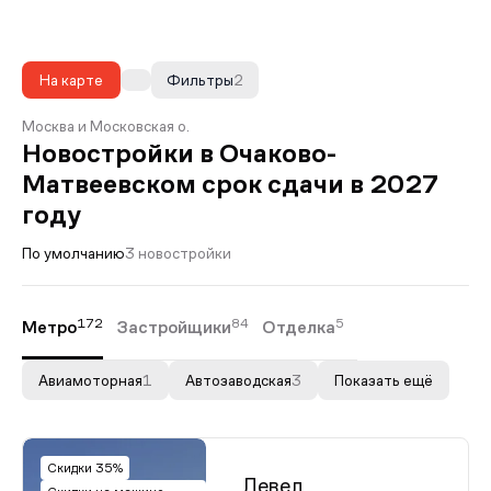
На карте
Фильтры
2
Москва и Московская о.
Новостройки в Очаково-
Матвеевском срок сдачи в 2027
году
По умолчанию
3 новостройки
172
84
5
Метро
Застройщики
Отделка
Авиамоторная
1
Автозаводская
3
Показать ещё
Скидки 35%
Левел