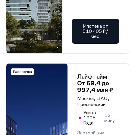
Ипотека от
510 405 ₽/
мес.
Рассрочка
Лайф тайм
От 69,4 до
997,4 млн ₽
Москва, ЦАО,
Пресненский
Улица
12
1905
минут
Года
Застройщик