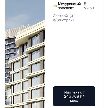
Мичуринский
5
проспект
минут
Застройщик
«Донстрой»
Ипотека от
245 708 ₽/
мес.