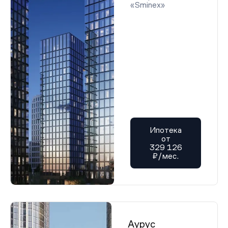
«Sminex»
Ипотека
от
329 126
₽/мес.
Аурус