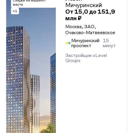
Скидки на машино-
Мичуринский
места
От 15,0 до 151,9
+1
млн ₽
Москва, ЗАО,
Очаково-Матвеевское
Мичуринский
15
проспект
минут
Застройщик «Level
Group»