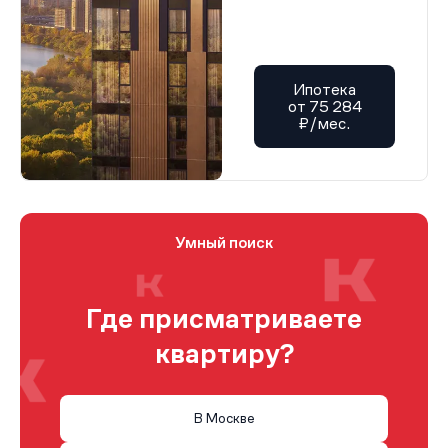
Ипотека
от 75 284
₽/мес.
Умный поиск
Где присматриваете
квартиру?
В Москве