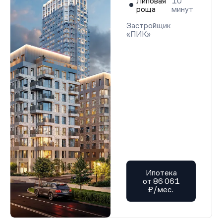
Липовая
10
роща
минут
Застройщик
«ПИК»
Ипотека
от 86 061
₽/мес.