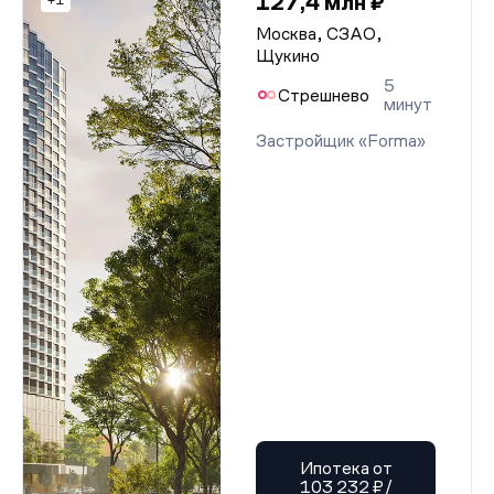
127,4 млн ₽
+1
Москва, СЗАО,
Щукино
5
Стрешнево
минут
Застройщик «Forma»
Ипотека от
103 232 ₽/