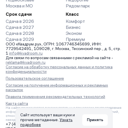
Москва и МО
Рядом парк
Срок сдачи
Класс
Сдача в 2026
Комфорт
Сдача в 2027
Бизнес
Сдача в 2028
Эконом
Сдача в 2029
Премиум
ООО «Квадрум.ру», ОГРН: 1067746345699, ИНН:
7729542491, 109028, г. Москва, Тессинский пер., д. 5, стр.
1
info@kvadroom.ru
Для связи по вопросам связанными с рекламой на сайте -
reklama@kvadroom.ru
Согласие на обработку персональных данных и политика
конфиденциальности
Пользовательское соглашение
Согласие на получение информационных и рекламных
рассылок
Правила применения рекомендательных технологий
Карта сайта
На сайте применяются рекомендательные технологии предоставления
информации на основе сбора, систематизации и анализа сведений,
Сайт использует ваши куки и
относящихся к предпочтениям пользователей сети «Интернет»,
прочие метаданные.
Узнать
Принять
находящихся на территории Российской Федерации.
+7 (495) 157-88-80
подробнее