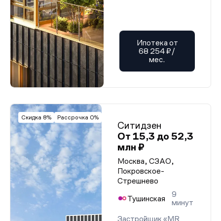
Ипотека от
68 254 ₽/
мес.
Скидка 8%
Рассрочка 0%
Ситидзен
От 15,3 до 52,3
млн ₽
Москва, СЗАО,
Покровское-
Стрешнево
9
Тушинская
минут
Застройщик «MR