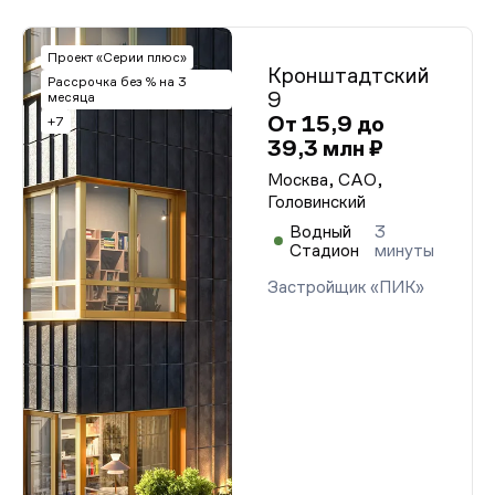
Проект «Серии плюс»
Кронштадтский
Рассрочка без % на 3
9
месяца
От 15,9 до
+7
39,3 млн ₽
Москва, САО,
Головинский
Водный
3
Стадион
минуты
Застройщик «ПИК»