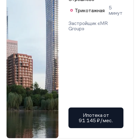
5
Трикотажная
минут
Застройщик «MR
Group»
Ипотека от
91 145 ₽/мес.