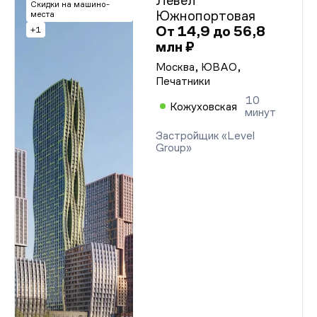
Левел
Скидки на машино-
Южнопортовая
места
От 14,9 до 56,8
+1
млн ₽
Москва, ЮВАО,
Печатники
10
Кожуховская
минут
Застройщик «Level
Group»