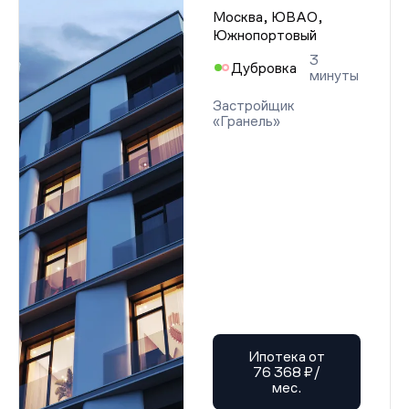
Москва, ЮВАО,
Южнопортовый
3
Дубровка
минуты
Застройщик
«Гранель»
Ипотека от
76 368 ₽/
мес.