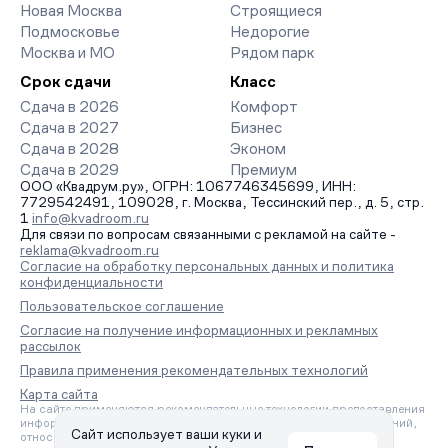
Новая Москва
Строящиеся
Подмосковье
Недорогие
Москва и МО
Рядом парк
Срок сдачи
Класс
Сдача в 2026
Комфорт
Сдача в 2027
Бизнес
Сдача в 2028
Эконом
Сдача в 2029
Премиум
ООО «Квадрум.ру», ОГРН: 1067746345699, ИНН:
7729542491, 109028, г. Москва, Тессинский пер., д. 5, стр.
1
info@kvadroom.ru
Для связи по вопросам связанными с рекламой на сайте -
reklama@kvadroom.ru
Согласие на обработку персональных данных и политика
конфиденциальности
Пользовательское соглашение
Согласие на получение информационных и рекламных
рассылок
Правила применения рекомендательных технологий
Карта сайта
На сайте применяются рекомендательные технологии предоставления
информации на основе сбора, систематизации и анализа сведений,
Сайт использует ваши куки и
относящихся к предпочтениям пользователей сети «Интернет»,