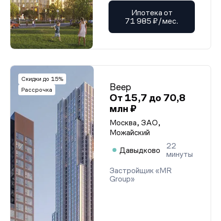
Ипотека от
71 985 ₽/мес.
Скидки до 15%
Веер
Рассрочка
От 15,7 до 70,8
млн ₽
Москва, ЗАО,
Можайский
22
Давыдково
минуты
Застройщик «MR
Group»