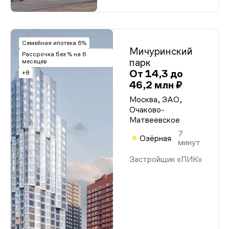
Семейная ипотека 6%
Мичуринский
Рассрочка без % на 6
парк
месяцев
От 14,3 до
+8
46,2 млн ₽
Москва, ЗАО,
Очаково-
Матвеевское
7
Озёрная
минут
Застройщик «ПИК»