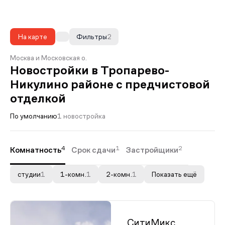
На карте
Фильтры
2
Москва и Московская о.
Новостройки в Тропарево-
Никулино районе с предчистовой
отделкой
По умолчанию
1 новостройка
4
1
2
Комнатность
Срок сдачи
Застройщики
студии
1
1-комн.
1
2-комн.
1
Показать ещё
СитиМикс