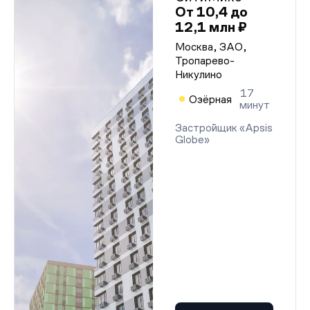
От 10,4 до
12,1 млн ₽
Москва, ЗАО,
Тропарево-
Никулино
17
Озёрная
минут
Застройщик «Apsis
Globe»