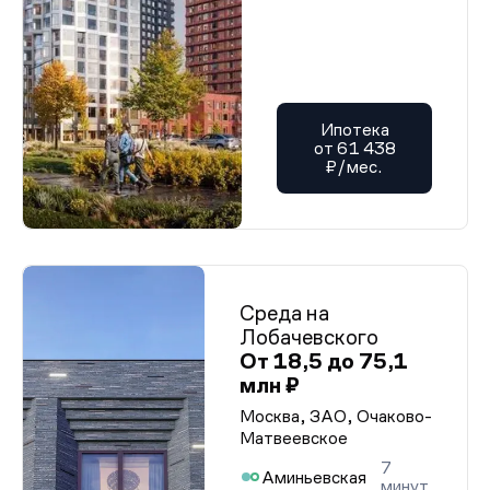
Ипотека
от 61 438
₽/мес.
Среда на
Лобачевского
От 18,5 до 75,1
млн ₽
Москва, ЗАО, Очаково-
Матвеевское
7
Аминьевская
минут