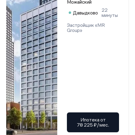
Можайский
22
Давыдково
минуты
Застройщик «MR
Group»
Ипотека от
78 225 ₽/мес.