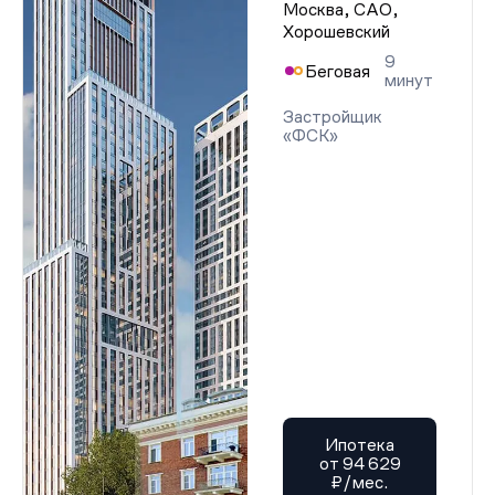
Москва, САО,
Хорошевский
9
Беговая
минут
Застройщик
«ФСК»
Ипотека
от 94 629
₽/мес.