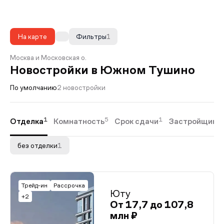
На карте
Фильтры
1
Москва и Московская о.
Новостройки в Южном Тушино
По умолчанию
2 новостройки
1
5
1
Отделка
Комнатность
Срок сдачи
Застройщики
без отделки
1
Трейд-ин
Рассрочка
Юту
+2
От 17,7 до 107,8
млн ₽