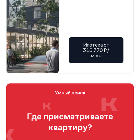
Ипотека от
316 770 ₽/
мес.
Умный поиск
Где присматриваете
квартиру?