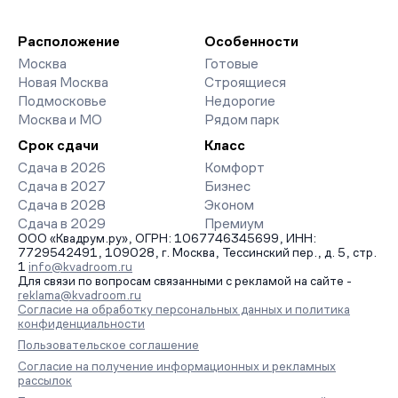
благоустройства дворов и паркингов. База обновляется
девелоперов, включая закрытые старты продаж и скидки.
напрямую от застройщиков.
Наш эксперт бесплатно подберет ЖК под ваш бюджет,
организует просмотр и поможет одобрить ипотеку по
Расположение
Особенности
минимальной ставке. Чтобы зафиксировать цену, оставьте
Москва
Готовые
заявку на обратный звонок.
Новая Москва
Строящиеся
Подмосковье
Недорогие
Москва и МО
Рядом парк
Срок сдачи
Класс
Сдача в 2026
Комфорт
Сдача в 2027
Бизнес
Сдача в 2028
Эконом
Сдача в 2029
Премиум
ООО «Квадрум.ру», ОГРН: 1067746345699, ИНН:
7729542491, 109028, г. Москва, Тессинский пер., д. 5, стр.
1
info@kvadroom.ru
Для связи по вопросам связанными с рекламой на сайте -
reklama@kvadroom.ru
Согласие на обработку персональных данных и политика
конфиденциальности
Пользовательское соглашение
Согласие на получение информационных и рекламных
рассылок