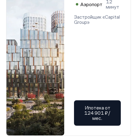
12
Аэропорт
минут
Застройщик «Capital
Group»
Ипотека от
124 901 ₽/
мес.