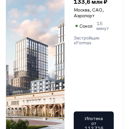
133,6 млн ₽
Москва, САО,
Аэропорт
15
Сокол
минут
Застройщик
«Forma»
Ипотека
от
112 716