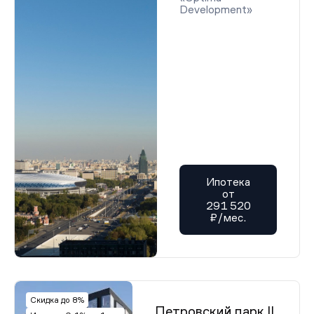
Development»
Ипотека
от
291 520
₽/мес.
Скидка до 8%
Петровский парк II