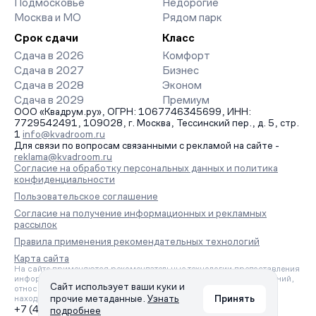
Подмосковье
Недорогие
Москва и МО
Рядом парк
Срок сдачи
Класс
Сдача в 2026
Комфорт
Сдача в 2027
Бизнес
Сдача в 2028
Эконом
Сдача в 2029
Премиум
ООО «Квадрум.ру», ОГРН: 1067746345699, ИНН:
7729542491, 109028, г. Москва, Тессинский пер., д. 5, стр.
1
info@kvadroom.ru
Для связи по вопросам связанными с рекламой на сайте -
reklama@kvadroom.ru
Согласие на обработку персональных данных и политика
конфиденциальности
Пользовательское соглашение
Согласие на получение информационных и рекламных
рассылок
Правила применения рекомендательных технологий
Карта сайта
На сайте применяются рекомендательные технологии предоставления
информации на основе сбора, систематизации и анализа сведений,
Сайт использует ваши куки и
относящихся к предпочтениям пользователей сети «Интернет»,
прочие метаданные.
Узнать
Принять
находящихся на территории Российской Федерации.
+7 (495) 157-88-80
подробнее