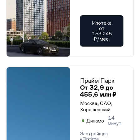
Ипотека
от
153 245
₽/мес.
Прайм Парк
От 32,9 до
455,6 млн ₽
Москва, САО,
Хорошевский
14
Динамо
минут
Застройщик
«Optima