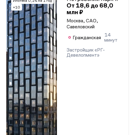
Ипотека 0,1% на 1 год
От 18,6 до 68,0
+10
млн ₽
Москва, САО,
Савеловский
14
Гражданская
минут
Застройщик «РГ-
Девелопмент»