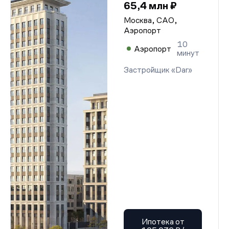
65,4 млн ₽
Москва, САО,
Аэропорт
10
Аэропорт
минут
Застройщик «Dar»
Ипотека от