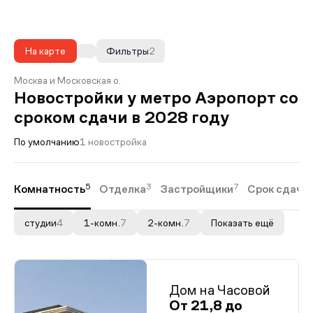
На карте
Фильтры
2
Москва и Московская о.
Новостройки у метро Аэропорт со
сроком сдачи в 2028 году
По умолчанию
1 новостройка
5
3
7
Комнатность
Отделка
Застройщики
Срок сдачи
студии
4
1-комн.
7
2-комн.
7
Показать ещё
Дом на Часовой
От 21,8 до