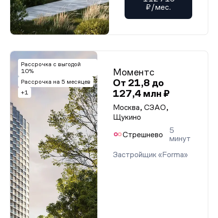
₽/мес.
Рассрочка с выгодой
Моментс
10%
От 21,8 до
Рассрочка на 5 месяцев
127,4 млн ₽
+1
Москва, СЗАО,
Щукино
5
Стрешнево
минут
Застройщик «Forma»