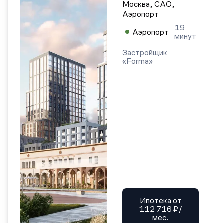
Москва, САО,
Аэропорт
19
Аэропорт
минут
Застройщик
«Forma»
Ипотека от
112 716 ₽/
мес.