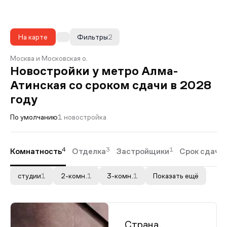
На карте
Фильтры
2
Москва и Московская о.
Новостройки у метро Алма-
Атинская со сроком сдачи в 2028
году
По умолчанию
1 новостройка
4
3
1
Комнатность
Отделка
Застройщики
Срок сдачи
студии
1
2-комн.
1
3-комн.
1
Показать ещё
Страна.