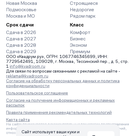
Новая Москва
Строящиеся
Подмосковье
Недорогие
Москва и МО
Рядом парк
Срок сдачи
Класс
Сдача в 2026
Комфорт
Сдача в 2027
Бизнес
Сдача в 2028
Эконом
Сдача в 2029
Премиум
ООО «Квадрум.ру», ОГРН: 1067746345699, ИНН:
7729542491, 109028, г. Москва, Тессинский пер., д. 5, стр.
1
info@kvadroom.ru
Для связи по вопросам связанными с рекламой на сайте -
reklama@kvadroom.ru
Согласие на обработку персональных данных и политика
конфиденциальности
Пользовательское соглашение
Согласие на получение информационных и рекламных
рассылок
Правила применения рекомендательных технологий
Карта сайта
На сайте применяются рекомендательные технологии предоставления
информации на основе сбора, систематизации и анализа сведений,
Сайт использует ваши куки и
относящихся к предпочтениям пользователей сети «Интернет»,