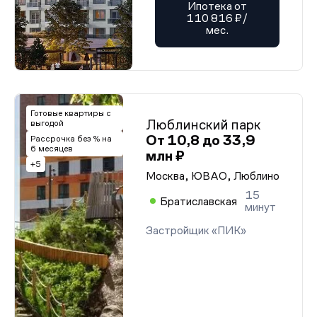
Ипотека от
110 816 ₽/
мес.
Готовые квартиры с
Люблинский парк
выгодой
От 10,8 до 33,9
Рассрочка без % на
6 месяцев
млн ₽
+5
Москва, ЮВАО, Люблино
15
Братиславская
минут
Застройщик «ПИК»