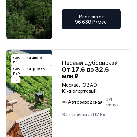
Ипотека от
96 638 ₽/мес.
Семейная ипотека
Первый Дубровский
6%
От 17,6 до 32,6
Семейная до 30 млн
руб.
млн ₽
+2
Москва, ЮВАО,
Южнопортовый
14
Автозаводская
минут
Застройщик «ПИК»