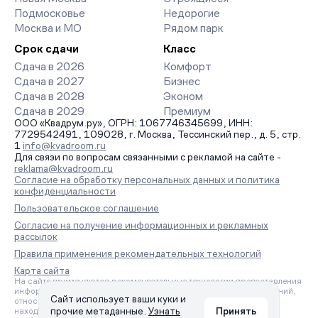
Подмосковье
Недорогие
Москва и МО
Рядом парк
Срок сдачи
Класс
Сдача в 2026
Комфорт
Сдача в 2027
Бизнес
Сдача в 2028
Эконом
Сдача в 2029
Премиум
ООО «Квадрум.ру», ОГРН: 1067746345699, ИНН:
7729542491, 109028, г. Москва, Тессинский пер., д. 5, стр.
1
info@kvadroom.ru
Для связи по вопросам связанными с рекламой на сайте -
reklama@kvadroom.ru
Согласие на обработку персональных данных и политика
конфиденциальности
Пользовательское соглашение
Согласие на получение информационных и рекламных
рассылок
Правила применения рекомендательных технологий
Карта сайта
На сайте применяются рекомендательные технологии предоставления
информации на основе сбора, систематизации и анализа сведений,
Сайт использует ваши куки и
относящихся к предпочтениям пользователей сети «Интернет»,
прочие метаданные.
Узнать
Принять
находящихся на территории Российской Федерации.