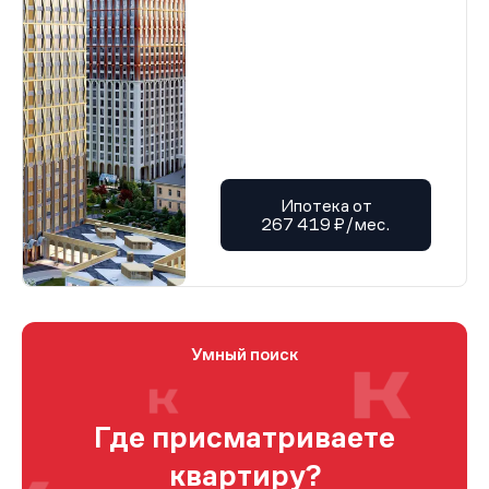
Ипотека от
267 419 ₽/мес.
Умный поиск
Где присматриваете
квартиру?