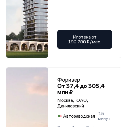
Ипотека от
192 788 ₽/мес.
Форивер
От 37,4 до 305,4
млн ₽
Москва, ЮАО,
Даниловский
15
Автозаводская
минут