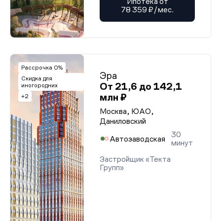
Ипотека от
78 359 ₽/мес.
Рассрочка 0%
Эра
Скидка для
От 21,6 до 142,1
иногородних
млн ₽
+2
Москва, ЮАО,
Даниловский
30
Автозаводская
минут
Застройщик «Текта
Групп»