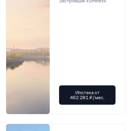
Застройщик «Sminex»
Ипотека от
462 281 ₽/мес.