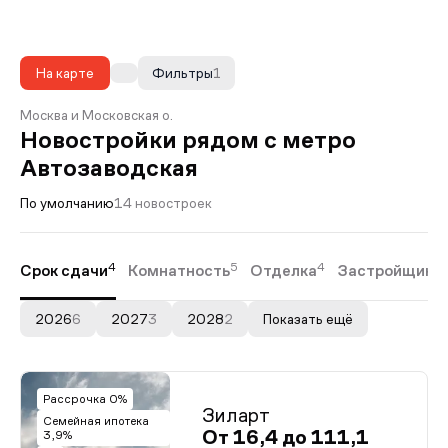
На карте
Фильтры
1
Москва и Московская о.
Новостройки рядом с метро
Автозаводская
По умолчанию
14 новостроек
4
5
4
Срок сдачи
Комнатность
Отделка
Застройщики
2026
6
2027
3
2028
2
Показать ещё
Рассрочка 0%
Зиларт
Семейная ипотека
От 16,4 до 111,1
3,9%