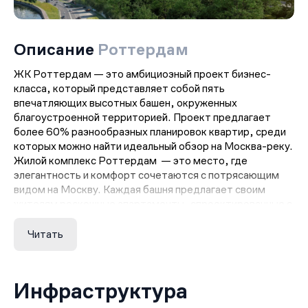
Описание
Роттердам
ЖК Роттердам — это амбициозный проект бизнес-
класса, который представляет собой пять
впечатляющих высотных башен, окруженных
благоустроенной территорией. Проект предлагает
более 60% разнообразных планировок квартир, среди
которых можно найти идеальный обзор на Москва-реку.
Жилой комплекс Роттердам — это место, где
элегантность и комфорт сочетаются с потрясающим
видом на Москву. Каждая башня предлагает своим
жителям роскошные апартаменты, спроектированные с
учетом самых современных тенденций дизайна.
Квартиры в ЖК Роттердам отличаются высоким
Читать
качеством отделки и использованием премиальных
материалов.
ЖК Роттердам — это не только роскошное жилье, но и
Инфраструктура
уникальная возможность насладиться преимуществами
современного образа жизни. На территории комплекса