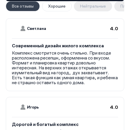
Все отзывы
Хорошие
Нейтральные
Плох
4.0
Светлана
Современный дизайн жилого комплекса
Комплекс смотрится очень стильно. При входе
расположена ресепшн, оформленна со вкусом.
Формат и планировка квартир довольно
интересная. На верхних этажах открывается
изумительный вид на город, дух захватывает.
Есть такая функция как умная квартира, и ребенка
не страшно оставить одного дома.
4.0
Игорь
Дорогой и богатый комплекс