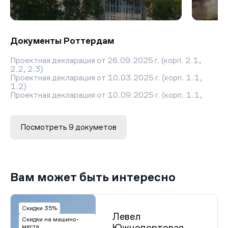
Документы Роттердам
Проектная декларация от 26.09.2025 г. (корп. 2.1,
2.2, 2.3)
Проектная декларация от 10.03.2025 г. (корп. 1.1,
1.2)
Проектная декларация от 10.09.2025 г. (корп. 1.1,
1.2)
Проектная декларация от 27.06.2025 г. (корп. 1.1,
1.2)
Посмотреть 9 докуметов
Разрешение на ввод объекта в эксплуатацию (корп.
1.1, 1.2)
Проектная декларация от 27.02.2025 г. (корп. 1.1,
1.2)
Разрешение на строительство (корп. 2.1, 2.2, 2.3)
Проектная декларация от 09.01.2025 г. (корп. 1.1,
Вам может быть интересно
1.2)
Разрешение на строительство (корп. 1.1, 1.2)
Скидки 35%
Левел
Скидки на машино-
Южнопортовая
места