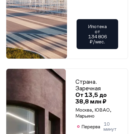
Ипотека
от
134 806
₽/мес.
Страна.
Заречная
От 13,5 до
38,8 млн ₽
Москва, ЮВАО,
Марьино
10
Перерва
минут