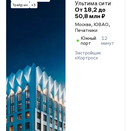
Ультима сити
Трейд-ин
+3
От 18,2 до
50,8 млн ₽
Москва, ЮВАО,
Печатники
Южный
12
порт
минут
Застройщик
«Кортрос»