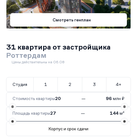
Смотреть генплан
31 квартира от застройщика
Роттердам
Цены действительны на 06.08
Студия
1
2
3
4+
Стоимость квартиры
20
—
96
млн ₽
Площадь квартиры
27
—
144
м²
Корпус и срок сдачи
Все корпуса
2.1
6 кв.
Сдан
1.1
1 кв.
Сдан