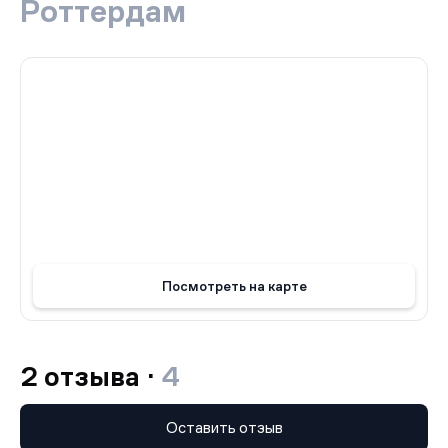
Роттердам
предусмотрены многочисленные объекты
инфраструктуры, включая спортивные площадки,
детские сады, рестораны и магазины. Кроме того,
жители жилого комплекса «Rotterdam» могут
наслаждаться прогулками по прекрасно озелененным
паркам и садам, созданным специально для их
удовольствия.
Жилой комплекс Роттердам — это идеальный выбор
для тех, кто стремится к комфортному и роскошному
образу жизни в самом сердце Москвы.
Посмотреть на карте
2 отзыва ·
4
Оставить отзыв