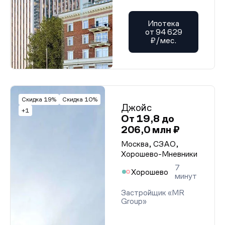
Ипотека
от 94 629
₽/мес.
Скидка 19%
Скидка 10%
Джойс
+1
От 19,8 до
206,0 млн ₽
Москва, СЗАО,
Хорошево-Мневники
7
Хорошево
минут
Застройщик «MR
Group»