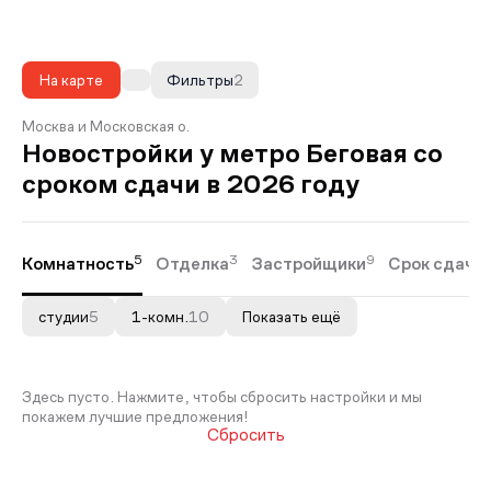
На карте
Фильтры
2
Москва и Московская о.
Новостройки у метро Беговая со
сроком сдачи в 2026 году
5
3
9
Комнатность
Отделка
Застройщики
Срок сдачи
студии
5
1-комн.
10
Показать ещё
Здесь пусто. Нажмите, чтобы сбросить настройки и мы
покажем лучшие предложения!
Сбросить