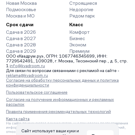
Новая Москва
Строящиеся
Подмосковье
Недорогие
Москва и МО
Рядом парк
Срок сдачи
Класс
Сдача в 2026
Комфорт
Сдача в 2027
Бизнес
Сдача в 2028
Эконом
Сдача в 2029
Премиум
ООО «Квадрум.ру», ОГРН: 1067746345699, ИНН:
7729542491, 109028, г. Москва, Тессинский пер., д. 5, стр.
1
info@kvadroom.ru
Для связи по вопросам связанными с рекламой на сайте -
reklama@kvadroom.ru
Согласие на обработку персональных данных и политика
конфиденциальности
Пользовательское соглашение
Согласие на получение информационных и рекламных
рассылок
Правила применения рекомендательных технологий
Карта сайта
На сайте применяются рекомендательные технологии предоставления
информации на основе сбора, систематизации и анализа сведений,
Сайт использует ваши куки и
относящихся к предпочтениям пользователей сети «Интернет»,