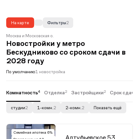
На карте
Фильтры
2
Москва и Московская о.
Новостройки у метро
Бескудниково со сроком сдачи в
2028 году
По умолчанию
1 новостройка
4
2
2
Комнатность
Отделка
Застройщики
Срок сдачи
студии
2
1-комн.
2
2-комн.
2
Показать ещё
Семейная ипотека 6%
Алтуфьевское 53