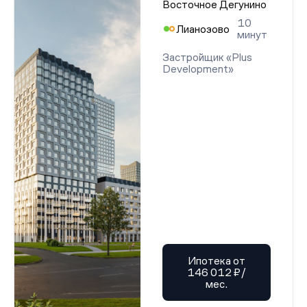
Восточное Дегунино
10
Лианозово
минут
Застройщик «Plus
Development»
Ипотека от
146 012 ₽/
мес.