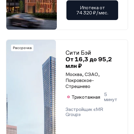
Ипотека от
74 320 ₽/мес.
Рассрочка
Сити Бэй
От 16,3 до 95,2
млн ₽
Москва, СЗАО,
Покровское-
Стрешнево
5
Трикотажная
минут
Застройщик «MR
Group»