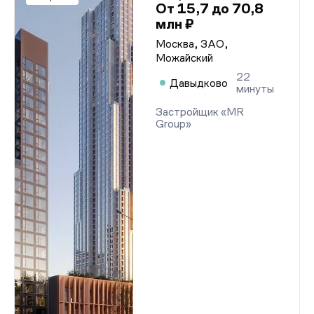
От 15,7 до 70,8
млн ₽
Москва, ЗАО,
Можайский
22
Давыдково
минуты
Застройщик «MR
Group»