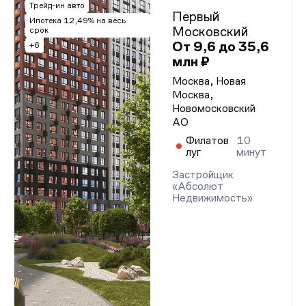
Трейд-ин авто
Первый
Ипотека 12,49% на весь
Московский
срок
От 9,6 до 35,6
+6
млн ₽
Москва, Новая
Москва,
Новомосковский
АО
Филатов
10
луг
минут
Застройщик
«Абсолют
Недвижимость»